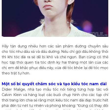
Hãy tận dụng nhiều hơn các sản phẩm dưỡng chuyên sâu
cho tóc như dầu xả và dầu dưỡng. Nếu chỉ gội đầu không thôi
thì khi tóc dài ra sẽ dễ bị khô và chẻ ngọn. Bạn cũng có thể
học tập thói quen tỉa tóc định kỳ hai tháng một lần của các
chị em để khắc phục điều này, vừa để tóc khỏe lại để tóc mọc
theo trật tự hơn.
Một số bí quyết chăm sóc và tạo kiểu tóc nam dài
Didier Malige, nhà tạo mẫu tóc nổi tiếng từng hợp tác với
Calvin Klein và hàng loạt các buổi chụp hình cho các tạp chí
thời trang lớn chia sẻ rằng một kiểu tóc nam dài đẹp trước hết
phải đến từ nét tự nhiên và phóng khoáng: “Đừng cố thay đổi