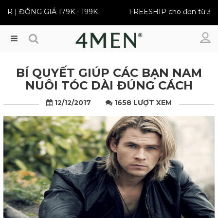
ĐỒNG GIÁ 179K - 199K
FREESHIP cho đơn từ 399K
Menu
BÍ QUYẾT GIÚP CÁC BẠN NAM
NUÔI TÓC DÀI ĐÚNG CÁCH
12/12/2017
1658 LƯỢT XEM