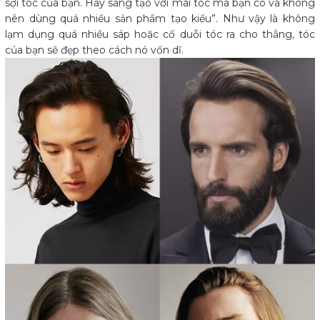
sợi tóc của bạn. Hãy sáng tạo với mái tóc mà bạn có và không
nên dùng quá nhiều sản phẩm tạo kiểu”. Như vậy là không
lạm dụng quá nhiều sáp hoặc cố duỗi tóc ra cho thẳng, tóc
của bạn sẽ đẹp theo cách nó vốn dĩ.