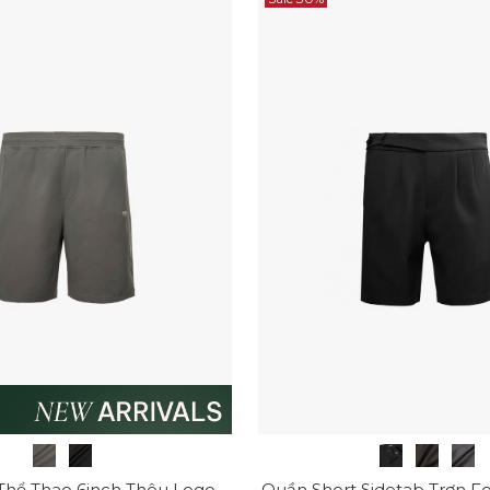
Quần Short Thể Thao 6inch Thêu Logo 4m Form Relax QS082