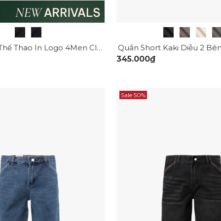
Quần Short Thể Thao In Logo 4Men Club Form Regular QS079
345.000₫
Sale 50%