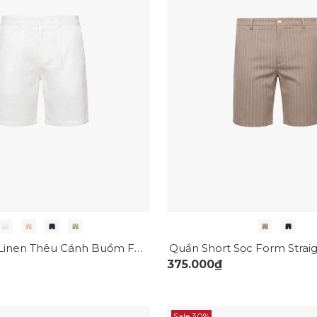
Quần Short Linen Thêu Cánh Buồm Form Straight QS087
Quần Short Sọc Form Strai
375.000₫
Sale 30%