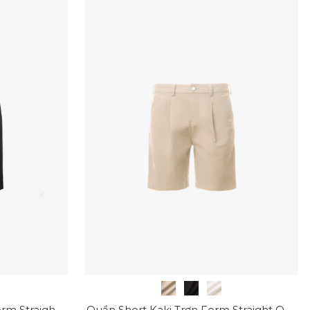
Quần Short Sidetab Trơn Form Straight QS083
Quần Short Kaki Trơn Form Straight QS081