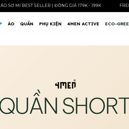
ÁO SƠ MI BEST SELLER | ĐỒNG GIÁ 179K - 199K
P
ÁO
QUẦN
PHỤ KIỆN
4MEN ACTIVE
ECO-GRE