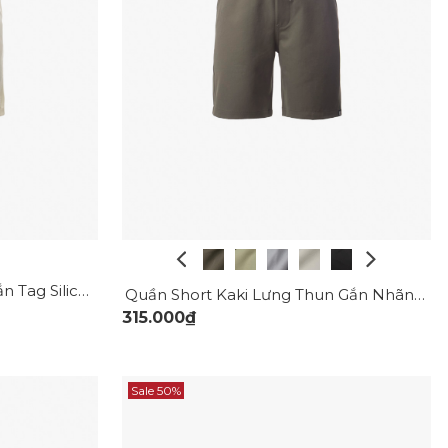
Quần Short Thun Tổ Ong Gắn Tag Silicon Form Regular QS071
Quần Short Kaki Lưng Thun Gắn Nhãn Trang Trí Form Straight QS067
315.000₫
Sale 50%