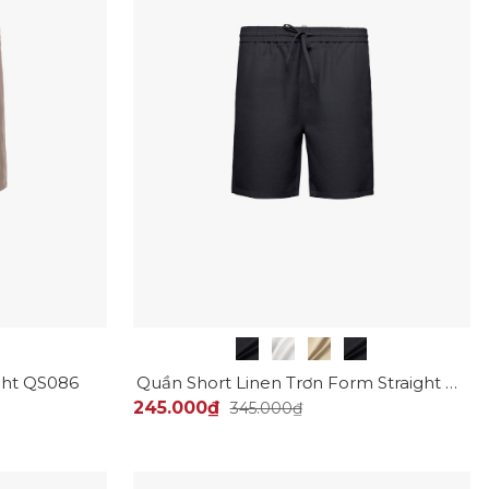
ght QS086
Quần Short Linen Trơn Form Straight QS085
245.000₫
345.000₫