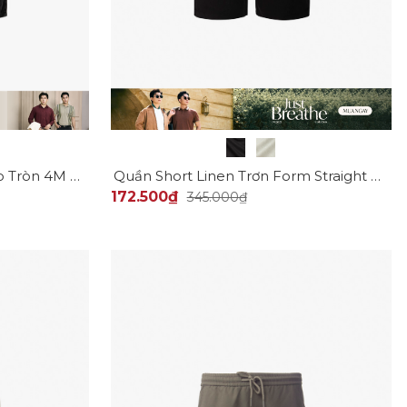
Quần Short Jean Thêu Logo Tròn 4M Premium Form Straight QS075
Quần Short Linen Trơn Form Straight QS068
172.500₫
345.000₫