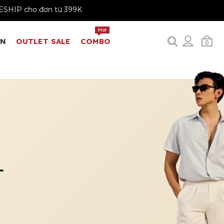
FREESHIP cho đơn từ 399K
Hot
EN
OUTLET SALE
COMBO
0