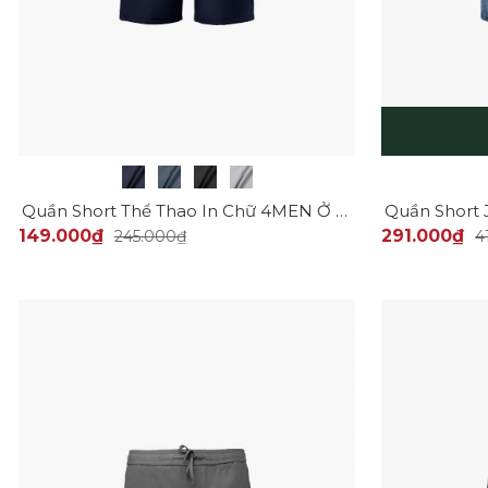
Quần Short Thể Thao In Chữ 4MEN Ở Túi Form Relax Sport QS077
149.000₫
291.000₫
245.000₫
4