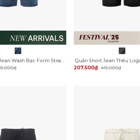
Quần Short Jean Wash Bạc Form Straight QS078
207.500₫
15.000₫
415.000₫