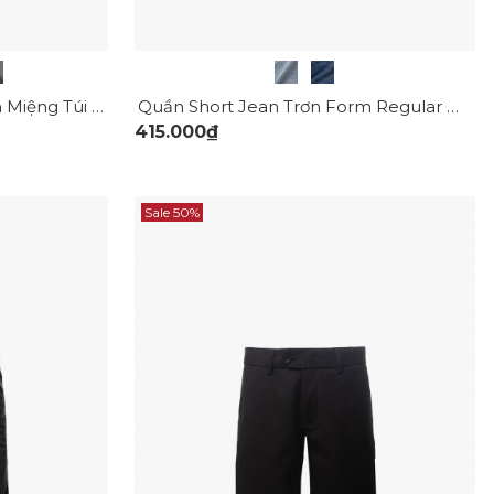
Quần Short Kaki Diễu 2 Bên Miệng Túi Form Straight QS074
Quần Short Jean Trơn Form Regular QS076
415.000₫
Sale 50%