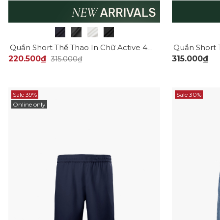
Quần Short Thể Thao In Chữ Active 4MEN Form Regular QS080
220.500₫
315.000₫
315.000₫
Sale 39%
Sale 30%
Online only