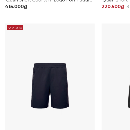
415.000₫
220.500₫
3
Sale 30%