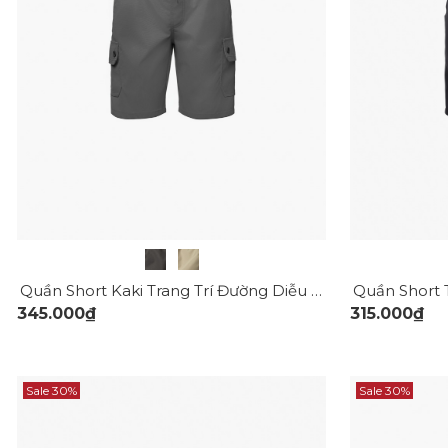
Quần Short Kaki Trang Trí Đường Diễu 2 Bên Túi Hộp Form Straight QS073
345.000₫
315.000₫
Sale 30%
Sale 30%