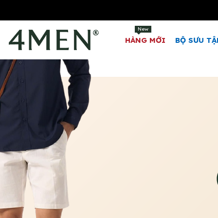
New
HÀNG MỚI
BỘ SƯU TẬ