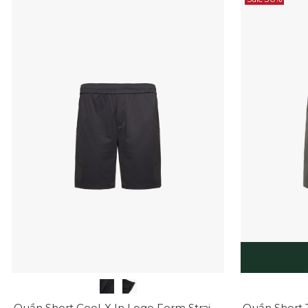
Quần Short Cool-X In Logo Form Straight QS084