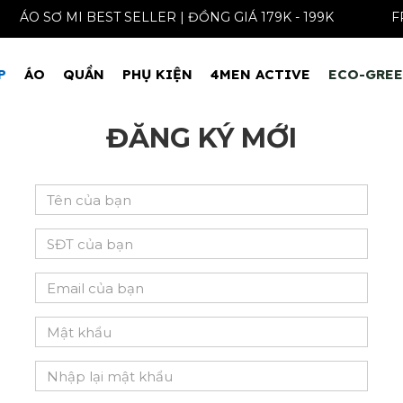
ÁO SƠ MI BEST SELLER | ĐỒNG GIÁ 179K - 199K
P
ÁO
QUẦN
PHỤ KIỆN
4MEN ACTIVE
ECO-GRE
ĐĂNG KÝ MỚI