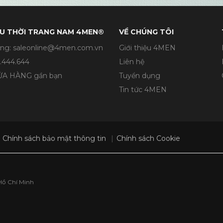
U THỜI TRANG NAM 4MEN®
VỀ CHÚNG TÔI
ng: saleonline@4men.com.vn
Giới thiệu 4MEN
.444.644
Liên hệ
CỬA HÀNG gần bạn
Tuyển dụng
Tin tức 4MEN
Chính sách bảo mật thông tin
Chính sách Cookie
Hồ Chí Minh