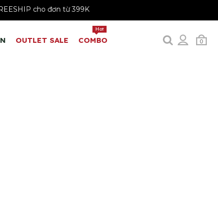
FREESHIP cho đơn từ 399K
Hot
EN
OUTLET SALE
COMBO
0