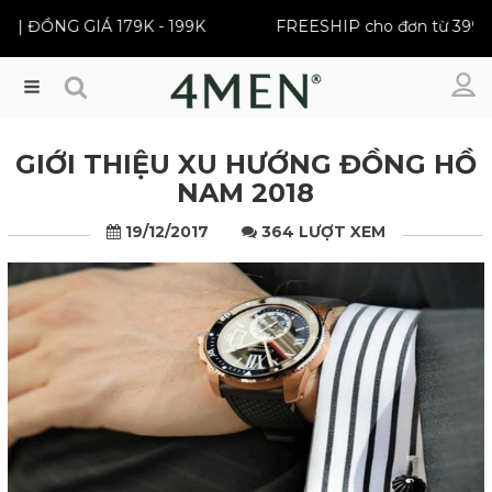
 ĐỒNG GIÁ 179K - 199K
FREESHIP cho đơn từ 399K
Menu
GIỚI THIỆU XU HƯỚNG ĐỒNG HỒ
NAM 2018
19/12/2017
364 LƯỢT XEM