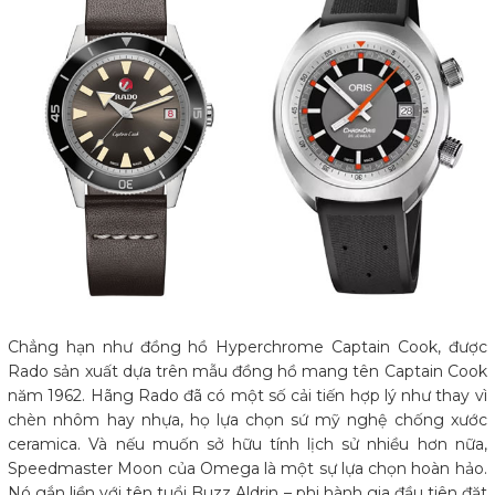
Chẳng hạn như đồng hồ Hyperchrome Captain Cook, được
Rado sản xuất dựa trên mẫu đồng hồ mang tên Captain Cook
năm 1962. Hãng Rado đã có một số cải tiến hợp lý như thay vì
chèn nhôm hay nhựa, họ lựa chọn sứ mỹ nghệ chống xước
ceramica. Và nếu muốn sở hữu tính lịch sử nhiều hơn nữa,
Speedmaster Moon của Omega là một sự lựa chọn hoàn hảo.
Nó gắn liền với tên tuổi Buzz Aldrin – phi hành gia đầu tiên đặt