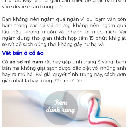
15 phút. Đây là thời gian cần thiết để chất bẩn bám
vào sợi vải sẽ tan trong nước.
Bạn không nên ngâm quá ngắn vì bụi bặm vẫn còn
bám trong các sợi vải nhưng không nên ngâm quá
lâu nếu không muốn vải nhanh bị mục, rách. Vải
ngâm đúng thời gian thích hợp tầm 15 phút khi giặt
sẽ rất dễ sạch đồng thời không gây hư hại vải.
Vết bẩn ở cổ áo
Cổ
áo sơ mi nam
rất hay gặp tình trạng ố vàng, bám
bẩn mà không giặt sạch được, đặc biệt với những anh
hay ra mồ hôi. Để giải quyết tình trạng này, cách đơn
giản nhất là hãy dùng đến muối ăn.