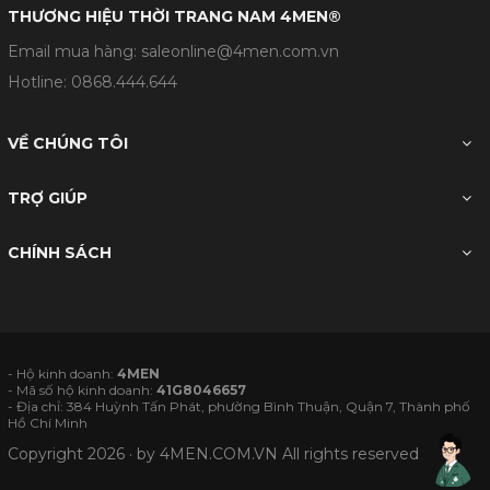
THƯƠNG HIỆU THỜI TRANG NAM 4MEN®
Email mua hàng: saleonline@4men.com.vn
Hotline:
0868.444.644
VỀ CHÚNG TÔI
TRỢ GIÚP
CHÍNH SÁCH
- Hộ kinh doanh:
4MEN
- Mã số hộ kinh doanh:
41G8046657
- Địa chỉ: 384 Huỳnh Tấn Phát, phường Bình Thuận, Quận 7, Thành phố
Hồ Chí Minh
Copyright 2026 · by
4MEN.COM.VN
All rights reserved