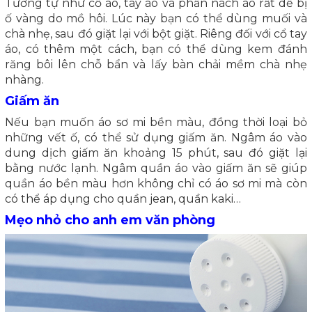
Tương tự như cổ áo, tay áo và phần nách áo rất dễ bị
ố vàng do mồ hôi. Lúc này bạn có thể dùng muối và
chà nhẹ, sau đó giặt lại với bột giặt. Riêng đối với cổ tay
áo, có thêm một cách, bạn có thể dùng kem đánh
răng bôi lên chỗ bẩn và lấy bàn chải mềm chà nhẹ
nhàng.
Giấm ăn
Nếu bạn muốn áo sơ mi bền màu, đồng thời loại bỏ
những vết ố, có thể sử dụng giấm ăn. Ngâm áo vào
dung dịch giấm ăn khoảng 15 phút, sau đó giặt lại
bằng nước lạnh. Ngâm quần áo vào giấm ăn sẽ giúp
quần áo bền màu hơn không chỉ có áo sơ mi mà còn
có thể áp dụng cho quần jean, quần kaki…
Mẹo nhỏ cho anh em văn phòng