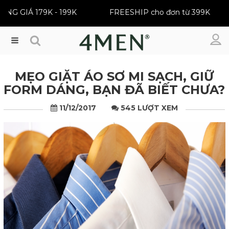
ER | ĐỒNG GIÁ 179K - 199K
FREESHIP cho đơn từ 39
Menu
MẸO GIẶT ÁO SƠ MI SẠCH, GIỮ
FORM DÁNG, BẠN ĐÃ BIẾT CHƯA?
11/12/2017
545 LƯỢT XEM