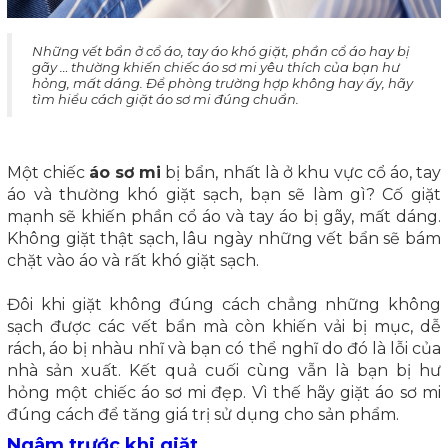
Những vết bẩn ở cổ áo, tay áo khó giặt, phần cổ áo hay bị
gãy … thường khiến chiếc áo sơ mi yêu thích của bạn hư
hỏng, mất dáng. Để phòng trường hợp không hay ấy, hãy
tìm hiểu cách giặt áo sơ mi đúng chuẩn.
Một chiếc
áo sơ mi
bị bẩn, nhất là ở khu vực cổ áo, tay
áo và thường khó giặt sạch, bạn sẽ làm gì? Cố giặt
mạnh sẽ khiến phần cổ áo và tay áo bị gãy, mất dáng.
Không giặt thật sạch, lâu ngày những vết bẩn sẽ bám
chặt vào áo và rất khó giặt sạch.
Đôi khi giặt không đúng cách chẳng những không
sạch được các vết bẩn mà còn khiến vải bị mục, dễ
rách, áo bị nhàu nhĩ và bạn có thể nghĩ do đó là lỗi của
nhà sản xuất. Kết quả cuối cùng vẫn là bạn bị hư
hỏng một chiếc áo sơ mi đẹp. Vì thế hãy giặt áo sơ mi
đúng cách để tăng giá trị sử dụng cho sản phẩm.
Ngâm trước khi giặt