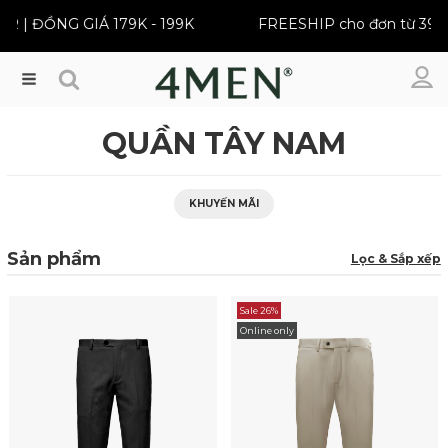
ỒNG GIÁ 179K - 199K
FREESHIP cho đơn từ 399K
Menu
QUẦN TÂY NAM
KHUYẾN MÃI
Sản phẩm
Lọc & Sắp xếp
Sale 26%
Online only