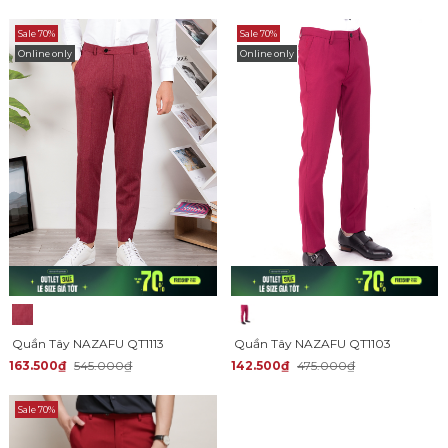
Sale 70%
Sale 70%
Online only
Online only
Quần Tây NAZAFU QT1113
Quần Tây NAZAFU QT1103
163.500₫
545.000₫
142.500₫
475.000₫
Sale 70%