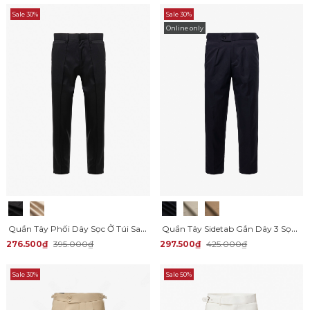
Sale 30%
Sale 30%
Online only
Quần Tây Phối Dây Sọc Ở Túi Sau Form Slimfit QT066
Quần Tây Sidetab Gắn Dây 3 Sọc Form Slimfit QT065
276.500₫
395.000₫
297.500₫
425.000₫
Sale 30%
Sale 50%