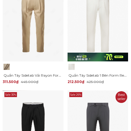
Quần Tây Sidetab Vải Rayon Form Slim-Cropped QT063
Quần Tây Sidetab 1 Bên Form Regular QT062
311.500₫
445.000₫
212.500₫
425.000₫
Best
Sale 30%
Sale 26%
seller