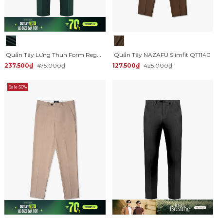
Quần Tây Lưng Thun Form Regular QT060
Quần Tây NAZAFU Slimfit QT1140
237.500₫
475.000₫
127.500₫
425.000₫
Sale 50%