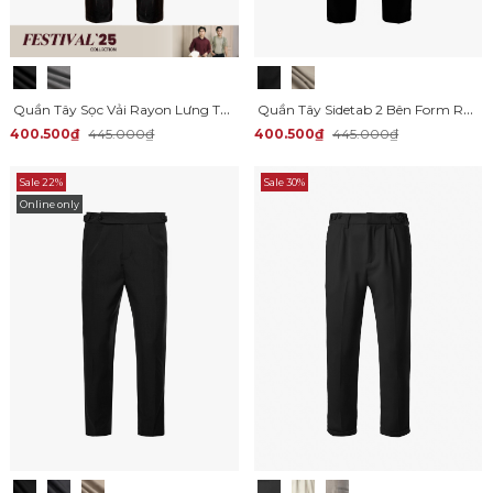
Quần Tây Sọc Vải Rayon Lưng Thun Form Regular QT072
Quần Tây Sidetab 2 Bên Form Regular QT070
400.500₫
445.000₫
400.500₫
445.000₫
Sale 22%
Sale 30%
Online only