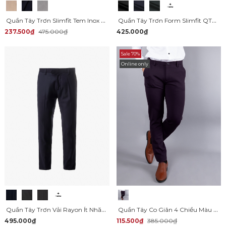
Quần Tây Trơn Slimfit Tem Inox QT054
Quần Tây Trơn Form Slimfit QT050
237.500₫
475.000₫
425.000₫
Sale 70%
Online only
Quần Tây Trơn Vải Rayon Ít Nhăn Thêu 4MEN Premium Form Slimfit QT031
Quần Tây Co Giãn 4 Chiều Màu Đỏ Mận QT110
495.000₫
115.500₫
385.000₫