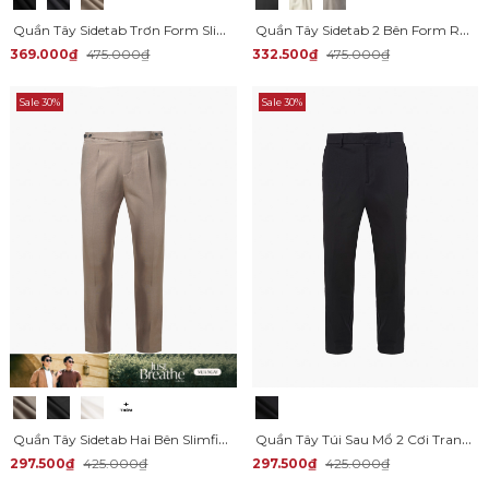
Quần Tây Sidetab Trơn Form Slimfit QT069
Quần Tây Sidetab 2 Bên Form Regular QT068
369.000₫
475.000₫
332.500₫
475.000₫
Sale 30%
Sale 30%
Quần Tây Sidetab Hai Bên Slimfit Trơn QT067
Quần Tây Túi Sau Mổ 2 Cơi Trang Trí Dây Sọc Form Slimfit QT064
297.500₫
425.000₫
297.500₫
425.000₫