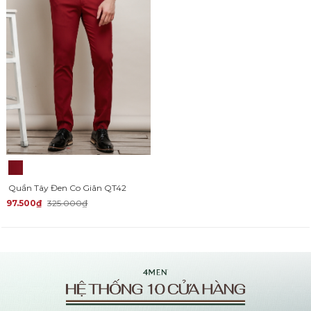
Quần Tây Đen Co Giãn QT42
97.500₫
325.000₫