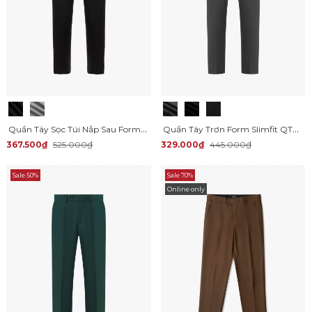
Quần Tây Sọc Túi Nắp Sau Form Slimfit QT061
Quần Tây Trơn Form Slimfit QT058
367.500₫
525.000₫
329.000₫
445.000₫
Sale 50%
Sale 70%
Online only