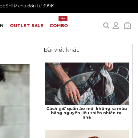
 199K
FREESHIP cho đơn từ 399K
Hot
EN
OUTLET SALE
COMBO
0
Bài viết khác
Cách giữ quần áo mới không ra màu
bằng nguyên liệu thiên nhiên tại
nhà