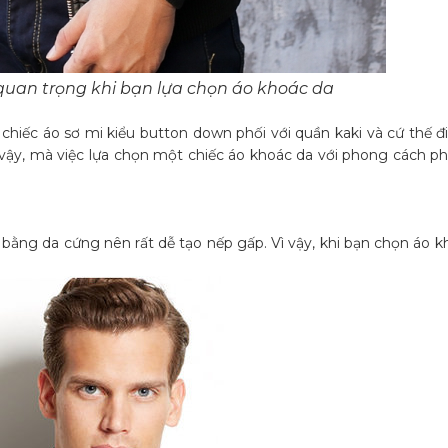
 quan trọng khi bạn lựa chọn áo khoác da
hiếc áo sơ mi kiểu button down phối với quần kaki và cứ thế đ
ì vậy, mà việc lựa chọn một chiếc áo khoác da với phong cách p
bằng da cứng nên rất dễ tạo nếp gấp. Vì vậy, khi bạn chọn áo 