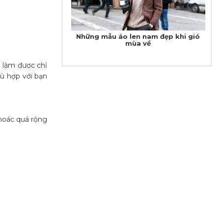
Những mẫu áo len nam đẹp khi gió
mùa về
i làm được chỉ
hù hợp với bạn
khoác quá rộng