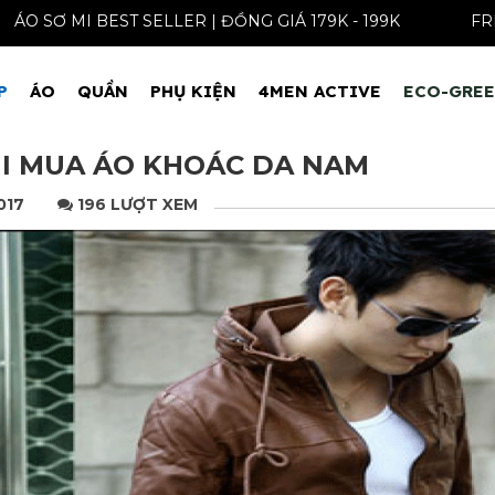
ÁO SƠ MI BEST SELLER | ĐỒNG GIÁ 179K -
P
ÁO
QUẦN
PHỤ KIỆN
4MEN ACTIVE
ECO-GRE
HI MUA ÁO KHOÁC DA NAM
017
196 LƯỢT XEM