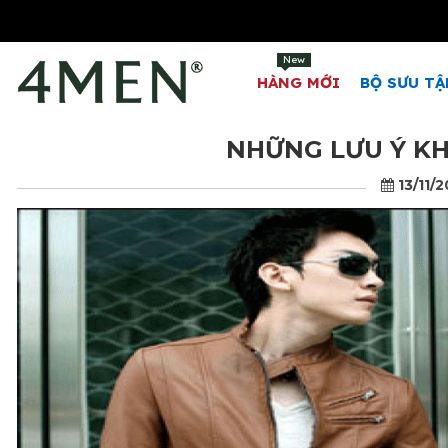
New
HÀNG MỚI
BỘ SƯU TẬ
NHỮNG LƯU Ý K
13/11/2