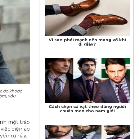
Vì sao phái mạnh nên mang vớ khi
đi giày?
ếc áo khoác
ỏm, xấu,
Cách chọn cà vạt theo dáng người
chuẩn men cho nam giới
ành một trào
việc diện áo
yến rũ này.