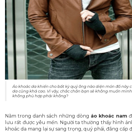
Áo khoác da khiến cho bất kỳ quý ông nào diện món đồ này cũ
da cũng khá cao. Vì vậy, chắc chắn bạn sẽ không muốn mình
không phù hợp phải không?
Nằm trong danh sách những dòng
áo khoác nam
đ
lưu rất được yêu mến. Người ta thường thấy hình ản
khoác da mang lại sự sang trọng, quý phái, đẳng cấp