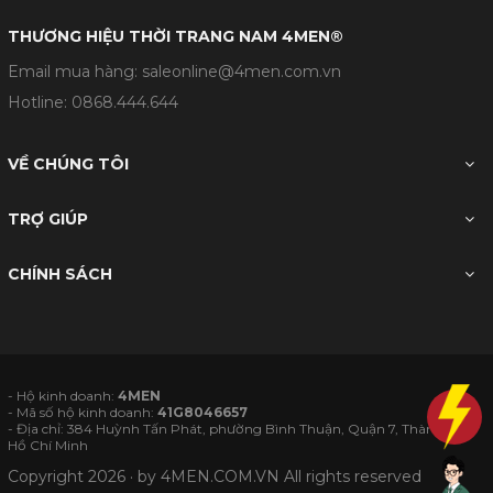
THƯƠNG HIỆU THỜI TRANG NAM 4MEN®
Email mua hàng: saleonline@4men.com.vn
Hotline:
0868.444.644
VỀ CHÚNG TÔI
TRỢ GIÚP
CHÍNH SÁCH
- Hộ kinh doanh:
4MEN
- Mã số hộ kinh doanh:
41G8046657
- Địa chỉ: 384 Huỳnh Tấn Phát, phường Bình Thuận, Quận 7, Thành phố
Hồ Chí Minh
Copyright 2026 · by
4MEN.COM.VN
All rights reserved