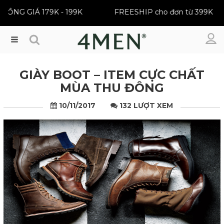
R | ĐỒNG GIÁ 179K - 199K
FREESHIP cho đơn từ 399
Menu
GIÀY BOOT – ITEM CỰC CHẤT
MÙA THU ĐÔNG
10/11/2017
132 LƯỢT XEM