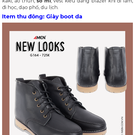
kaki, áo thun,
sơ mi
, vest kiểu dáng blazer khi đi làm,
đi học, dạo phố, du lịch.
Item thu đông: Giày boot da