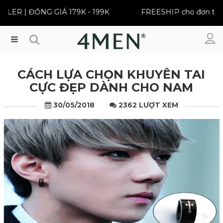
ĐỒNG GIÁ 179K - 199K
FREESHIP cho đơn từ 399K
Menu
CÁCH LỰA CHỌN KHUYÊN TAI
CỰC ĐẸP DÀNH CHO NAM
30/05/2018
2362 LƯỢT XEM