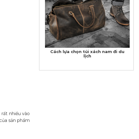
Cách lựa chọn túi xách nam đi du
lịch
 rất nhiều vào
ọ của sản phẩm