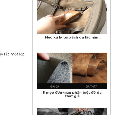
Mẹo xử lý túi xách da lâu năm
ãy rắc một lớp
5 mẹo đơn giản phân biệt đồ da
thật giả