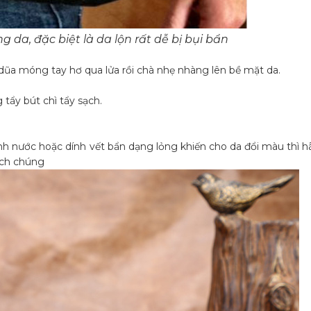
 da, đặc biệt là da lộn rất dễ bị bụi bẩn
ũa móng tay hơ qua lửa rồi chà nhẹ nhàng lên bề mặt da.
tẩy bút chì tẩy sạch.
h nước hoặc dính vết bẩn dạng lỏng khiến cho da đổi màu thì h
ạch chúng