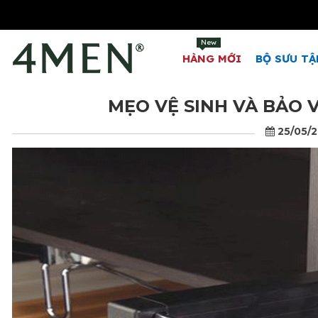
ÁO SƠ MI
New
HÀNG MỚI
BỘ SƯU TẬ
MẸO VỆ SINH VÀ BẢO
25/05/2