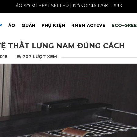
 BEST SELLER | ĐỒNG GIÁ 179K - 199K
FREESHIP cho
P
ÁO
QUẦN
PHỤ KIỆN
4MEN ACTIVE
ECO-GRE
 VỆ THẮT LƯNG NAM ĐÚNG CÁCH
018
707 LƯỢT XEM