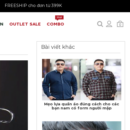
 đơn từ 399K
Hot
EN
OUTLET SALE
COMBO
0
Bài viết khác
Mẹo lựa quần áo đúng cách cho các
bạn nam có form người mập