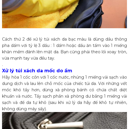
Cách thứ 2 để xử lý túi xách da bạc màu là dùng dầu thông
pha dấm với tỷ lệ 3 dầu : 1 dấm hoặc dầu ăn tẩm vào 1 miếng
khăn mềm đánh lên mặt da. Bạn cũng phải theo lối xoay tròn,
vừa mạnh tay vừa đều tay.
.
Xử lý túi xách da mốc do ẩm
Hãy hòa 1 cốc cồn với 1 cốc nước, nhúng 1 miếng vải sạch vào
dung dịch và lau lên chỗ mốc của chiếc túi da. Với những vết
mốc khó tẩy hơn, dùng xà phòng bánh có chứa chất diệt
khuẩn và nước. Tẩy sạch phần xà phòng dư bẳng 1 miếng vải
sạch và để da tự khô (sau khi xử lý da hãy để khô tự nhiên,
không dùng máy sấy).