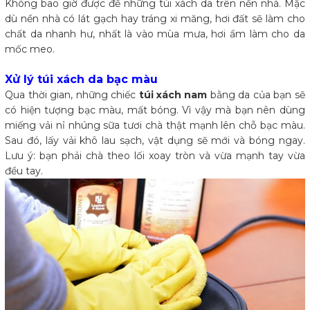
Không bao giờ được để những túi xách da trên nền nhà. Mặc
dù nền nhà có lát gạch hay tráng xi măng, hơi đất sẽ làm cho
chất da nhanh hư, nhất là vào mùa mưa, hơi ẩm làm cho da
mốc meo.
Xử lý túi xách da bạc màu
Qua thời gian, những chiếc
túi xách nam
bằng da của bạn sẽ
có hiện tượng bạc màu, mất bóng. Vì vậy mà bạn nên dùng
miếng vải nỉ nhúng sữa tươi chà thật mạnh lên chỗ bạc màu.
Sau đó, lấy vải khô lau sạch, vật dụng sẽ mới và bóng ngay.
Lưu ý: bạn phải chà theo lối xoay tròn và vừa mạnh tay vừa
đều tay.