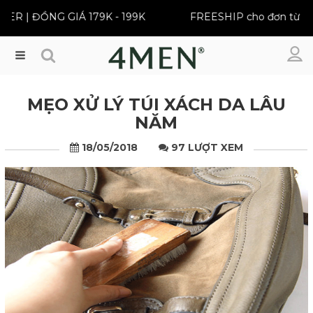
ỒNG GIÁ 179K - 199K
FREESHIP cho đơn từ 399K
Menu
MẸO XỬ LÝ TÚI XÁCH DA LÂU
NĂM
18/05/2018
97 LƯỢT XEM