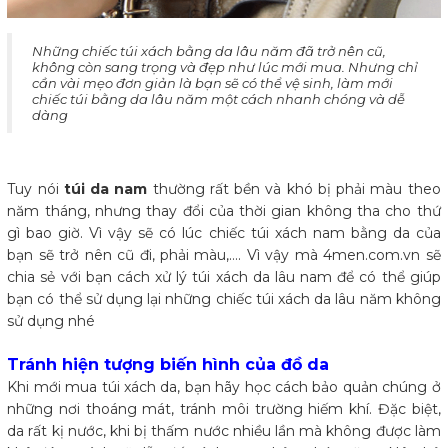
​Những chiếc túi xách bằng da lâu năm đã trở nên cũ,
không còn sang trọng và đẹp như lúc mới mua. Nhưng chỉ
cần vài mẹo đơn giản là bạn sẽ có thể vệ sinh, làm mới
chiếc túi bằng da lâu năm một cách nhanh chóng và dễ
dàng
Tuy nói
túi da nam
thường rất bền và khó bị phải màu theo
năm tháng, nhưng thay đổi của thời gian không tha cho thứ
gì bao giờ. Vì vậy sẽ có lúc chiếc túi xách nam bằng da của
bạn sẽ trở nên cũ đi, phải màu,…. Vì vậy mà 4men.com.vn sẽ
chia sẻ với bạn cách xử lý túi xách da lâu nam để có thể giúp
bạn có thể sử dụng lại những chiếc túi xách da lâu năm không
sử dụng nhé
Tránh hiện tượng biến hình của đồ da
Khi mới mua túi xách da, bạn hãy học cách bảo quản chúng ở
những nơi thoáng mát, tránh môi trường hiếm khí. Đặc biệt,
da rất kị nước, khi bị thấm nước nhiều lần mà không được làm