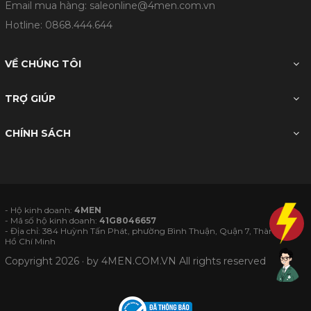
Email mua hàng: saleonline@4men.com.vn
Hotline:
0868.444.644
VỀ CHÚNG TÔI
TRỢ GIÚP
CHÍNH SÁCH
- Hộ kinh doanh:
4MEN
- Mã số hộ kinh doanh:
41G8046657
- Địa chỉ: 384 Huỳnh Tấn Phát, phường Bình Thuận, Quận 7, Thành phố
Hồ Chí Minh
Copyright 2026 · by
4MEN.COM.VN
All rights reserved