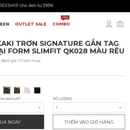
199K
FREESHIP cho đơn từ 399K
Hot
REEN
OUTLET SALE
COMBO
0
AKI TRƠN SIGNATURE GẮN TAG
ẠI FORM SLIMFIT QK028 MÀU RÊU
1 đánh giá / 71 lượt mua)
Tìm kích cỡ?
SỐ LƯỢNG:
1
UA NGAY
THÊM VÀO GIỎ HÀNG