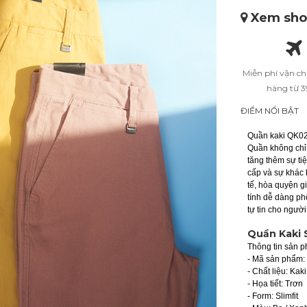
Xem shop
Miễn phí vận c
hàng từ 
ĐIỂM NỔI BẬT
Quần kaki QK028 
Quần không chỉ 
tăng thêm sự ti
cấp và sự khác b
tế, hòa quyện g
tính dễ dàng ph
tự tin cho ngườ
Quần Kaki 
Thông tin sản 
- Mã sản phẩm
- Chất liệu: Ka
- Họa tiết: Trơn
- Form: Slimfit