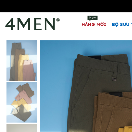
New
HÀNG MỚI
BỘ SƯU 