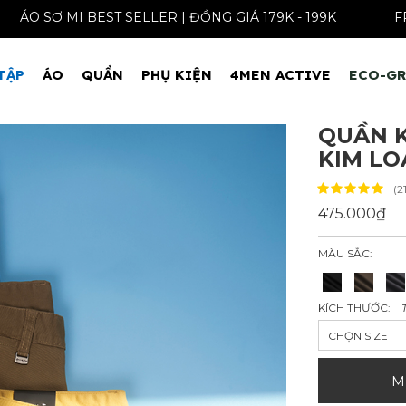
ÁO SƠ MI BEST SELLER | ĐỒNG GIÁ 179K - 
TẬP
ÁO
QUẦN
PHỤ KIỆN
4MEN ACTIVE
ECO-G
QUẦN K
KIM LO
(2
475.000₫
MÀU SẮC:
KÍCH THƯỚC:
CHỌN SIZE
M