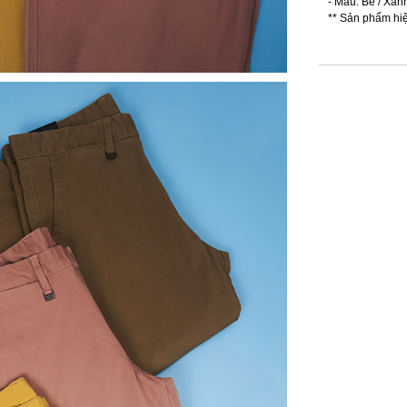
- Màu: Be / Xanh
** Sản phẩm hi