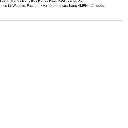
 đen / Trắng / Đen / Bò / Hồng / Nâu / Rêu / Vàng / Xám
ện có tại Website, Facebook và hệ thống cửa hàng 4MEN toàn quốc.