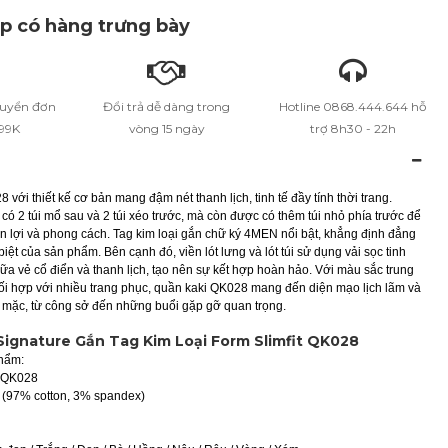
 có hàng trưng bày
huyển đơn
Đổi trả dễ dàng trong
Hotline 0868.444.644 hỗ
399K
vòng 15 ngày
trợ 8h30 - 22h
với thiết kế cơ bản mang đậm nét thanh lịch, tinh tế đầy tính thời trang.
có 2 túi mổ sau và 2 túi xéo trước, mà còn được có thêm túi nhỏ phía trước để
ện lợi và phong cách. Tag kim loại gắn chữ ký 4MEN nổi bật, khẳng định đẳng
iệt của sản phẩm. Bên cạnh đó, viền lót lưng và lót túi sử dụng vải sọc tinh
iữa vẻ cổ điển và thanh lịch, tạo nên sự kết hợp hoàn hảo. Với màu sắc trung
ối hợp với nhiều trang phục, quần kaki QK028 mang đến diện mạo lịch lãm và
i mặc, từ công sở đến những buổi gặp gỡ quan trọng.
Signature Gắn Tag Kim Loại Form Slimfit QK028
phẩm:
: QK028
ki (97% cotton, 3% spandex)