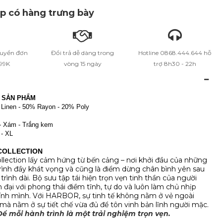
 có hàng trưng bày
huyển đơn
Đổi trả dễ dàng trong
Hotline 0868.444.644 hỗ
399K
vòng 15 ngày
trợ 8h30 - 22h
N SẢN PHẨM
 Linen - 50% Rayon - 20% Poly
- Xám - Trắng kem
 - XL
COLLECTION
ection lấy cảm hứng từ bến cảng – nơi khởi đầu của những
rình đầy khát vọng và cũng là điểm dừng chân bình yên sau
rình dài. Bộ sưu tập tái hiện trọn vẹn tinh thần của người
 đại với phong thái điềm tĩnh, tự do và luôn làm chủ nhịp
ính mình. Với HARBOR, sự tinh tế không nằm ở vẻ ngoài
mà nằm ở sự tiết chế vừa đủ để tôn vinh bản lĩnh người mặc.
 mỗi hành trình là một trải nghiệm trọn vẹn.