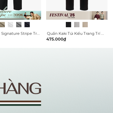
Quần Kaki Signature Stripe Trơn Form Regular QK036
Quần Kaki Túi Kiểu Trang Trí Dây Sọc Form Regular QK029
475.000₫