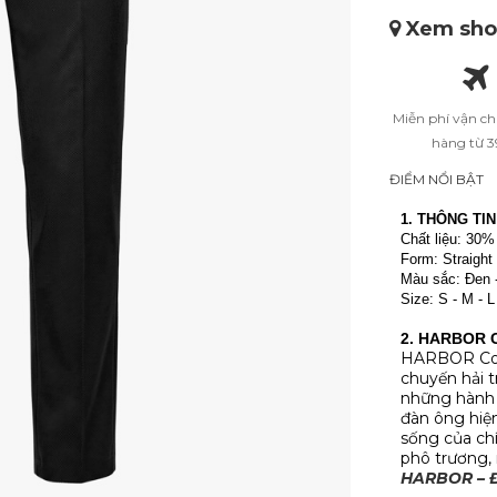
Xem shop
Miễn phí vận c
hàng từ 
ĐIỂM NỔI BẬT
1. THÔNG TI
Chất liệu: 30%
Form: Straight
Màu sắc: Đen 
Size: S - M - L
2. HARBOR 
HARBOR Coll
chuyến hải t
những hành t
đàn ông hiện
sống của ch
phô trương, 
HARBOR – Để