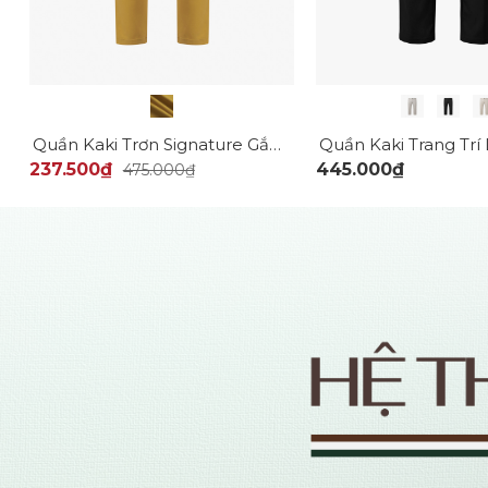
Quần Kaki Trơn Signature Gắn Tag Kim Loại Form Slimfit QK028 Màu Vàng
237.500₫
445.000₫
475.000₫