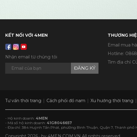
KẾT NỐI VỚI 4MEN
THƯƠNG HIỆ
Email mua hà
Hotline:
0868
Nhận email từ chúng tôi
Tìm địa chỉ 
ĐĂNG KÝ
Tư vấn thời trang
Cách phối đồ nam
Xu hướng thời trang
- Hộ kinh doanh:
4MEN
- Mã số hộ kinh doanh:
41G8046657
- Địa chỉ: 384 Huỳnh Tấn Phát, phường Bình Thuận, Quận 7, Thành phố 
Copyright 2026 · by
4MEN.COM.VN
All rights reserved