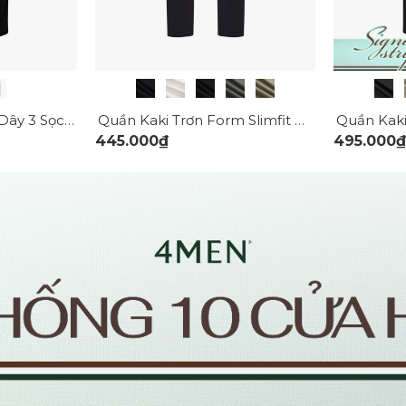
Quần Kaki Trang Trí Dây 3 Sọc Form Straight QK033
Quần Kaki Trơn Form Slimfit QK032
445.000₫
495.000₫