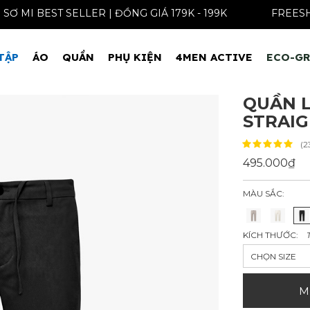
ÁO SƠ MI BEST SELLER | ĐỒNG GIÁ 179K - 199K
F
TẬP
ÁO
QUẦN
PHỤ KIỆN
4MEN ACTIVE
ECO-G
QUẦN L
STRAIG
(2
495.000₫
MÀU SẮC:
KÍCH THƯỚC:
CHỌN SIZE
M