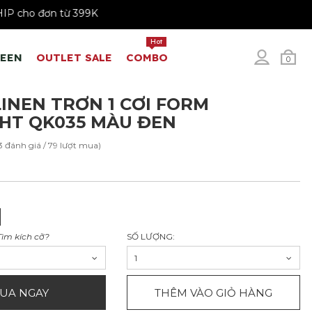
REESHIP cho đơn từ 399K
Hot
REEN
OUTLET SALE
COMBO
0
INEN TRƠN 1 CƠI FORM
HT QK035 MÀU ĐEN
3 đánh giá / 79 lượt mua)
Tìm kích cỡ?
SỐ LƯỢNG:
1
UA NGAY
THÊM VÀO GIỎ HÀNG