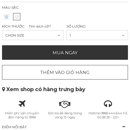
MÀU SẮC:
KÍCH THƯỚC:
Tìm kích cỡ?
SỐ LƯỢNG:
CHỌN SIZE
1
MUA NGAY
THÊM VÀO GIỎ HÀNG
Xem shop có hàng trưng bày
Miễn phí vận chuyển
Đổi trả dễ dàng trong
Hotline 0868.444.644 hỗ
đơn hàng từ 399K
vòng 15 ngày
trợ 8h30 - 22h
ĐIỂM NỔI BẬT