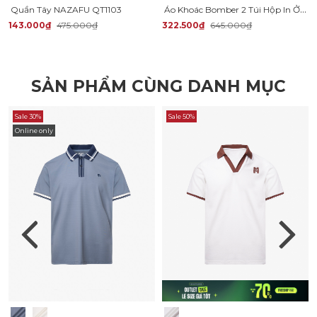
Áo Khoác Bomber 2 Túi Hộp In Ở Ngực Form Regular AK064
Quần Tây NAZAFU QT1103
143.000₫
475.000₫
322.500₫
645.000₫
SẢN PHẨM CÙNG DANH MỤC
Sale 30%
Sale 50%
Online only