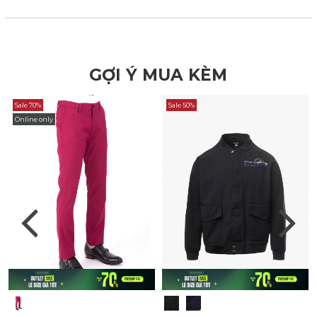
GỢI Ý MUA KÈM
Sale 70%
Sale 50%
Online only