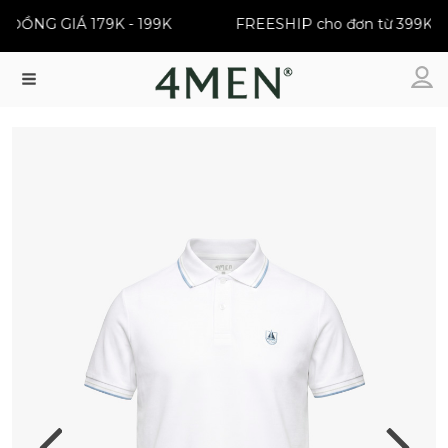
ỒNG GIÁ 179K - 199K
FREESHIP cho đơn từ 399K
Menu