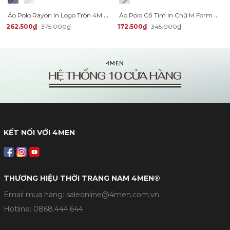
Áo Polo Rayon In Logo Tròn 4M Form Regular PO160
Áo Polo Cổ Tim In Chữ M Form Regular PO147
262.500₫
375.000₫
172.500₫
345.000₫
KẾT NỐI VỚI 4MEN
THƯƠNG HIỆU THỜI TRANG NAM 4MEN®
Email mua hàng: saleonline@4men.com.vn
Hotline:
0868.444.644