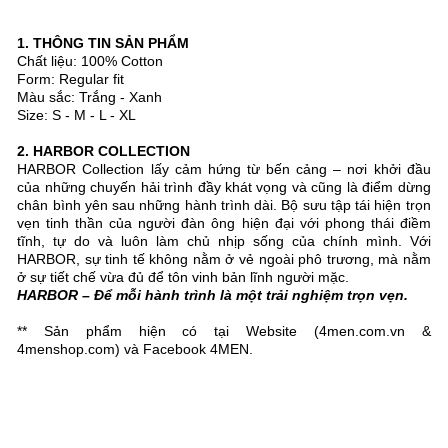
1. THÔNG TIN SẢN PHẨM
Chất liệu: 100% Cotton
Form: Regular fit
Màu sắc: Trắng - Xanh
Size: S - M - L - XL
2. HARBOR COLLECTION
HARBOR Collection lấy cảm hứng từ bến cảng – nơi khởi đầu
của những chuyến hải trình đầy khát vọng và cũng là điểm dừng
chân bình yên sau những hành trình dài. Bộ sưu tập tái hiện trọn
vẹn tinh thần của người đàn ông hiện đại với phong thái điềm
tĩnh, tự do và luôn làm chủ nhịp sống của chính mình. Với
HARBOR, sự tinh tế không nằm ở vẻ ngoài phô trương, mà nằm
ở sự tiết chế vừa đủ để tôn vinh bản lĩnh người mặc.
HARBOR – Để mỗi hành trình là một trải nghiệm trọn vẹn.
** Sản phẩm hiện có tại Website (4men.com.vn &
4menshop.com) và Facebook 4MEN.