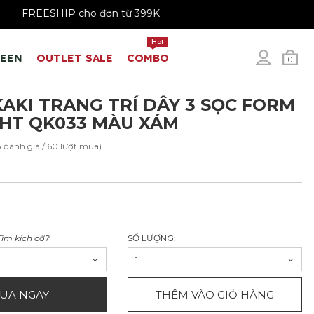
79K - 199K
FREESHIP cho đơn từ 399K
Hot
REEN
OUTLET SALE
COMBO
0
AKI TRANG TRÍ DÂY 3 SỌC FORM
HT QK033 MÀU XÁM
8 đánh giá / 60 lượt mua)
Tìm kích cỡ?
SỐ LƯỢNG:
1
UA NGAY
THÊM VÀO GIỎ HÀNG