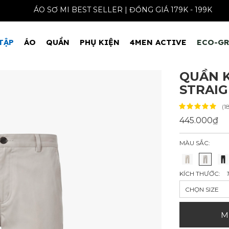
ÁO SƠ MI BEST SELLER | ĐỒNG GIÁ 1
TẬP
ÁO
QUẦN
PHỤ KIỆN
4MEN ACTIVE
ECO-G
QUẦN K
STRAIG
(1
445.000₫
MÀU SẮC:
KÍCH THƯỚC:
CHỌN SIZE
M