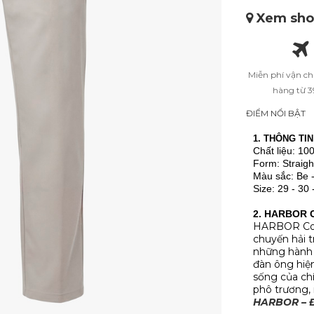
Xem shop
Miễn phí vận c
hàng từ 
ĐIỂM NỔI BẬT
1. THÔNG TI
Chất liệu: 10
Form: Straigh
Màu sắc: Be 
Size: 29 - 30 
2. HARBOR 
HARBOR Coll
chuyến hải t
những hành t
đàn ông hiện
sống của ch
phô trương, 
HARBOR – Để