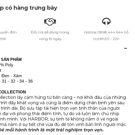
 có hàng trưng bày
huyển đơn
Đổi trả dễ dàng trong
Hotline 0868.444.644 hỗ
399K
vòng 15 ngày
trợ 8h30 - 22h
N SẢN PHẨM
0% Poly
t
- Đen - Xám
- 31 - 32 - 34 - 36
COLLECTION
ection lấy cảm hứng từ bến cảng – nơi khởi đầu của những
rình đầy khát vọng và cũng là điểm dừng chân bình yên sau
rình dài. Bộ sưu tập tái hiện trọn vẹn tinh thần của người
 đại với phong thái điềm tĩnh, tự do và luôn làm chủ nhịp
ính mình. Với HARBOR, sự tinh tế không nằm ở vẻ ngoài
mà nằm ở sự tiết chế vừa đủ để tôn vinh bản lĩnh người mặc.
 mỗi hành trình là một trải nghiệm trọn vẹn.