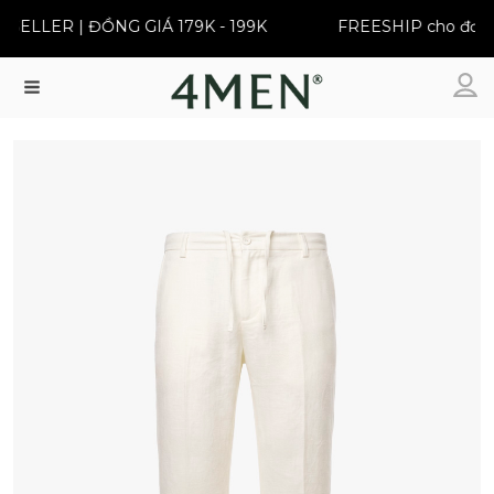
ELLER | ĐỒNG GIÁ 179K - 199K
FREESHIP cho đơn từ
Menu