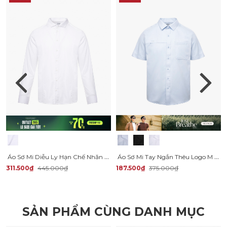
Áo Sơ Mi Diễu Ly Hạn Chế Nhăn Wrinkle X Thêu Peakhour Form Slimfit SM187 Màu Trắng
Áo Sơ Mi Tay Ngắn Thêu Logo M Form Regular SM197
311.500₫
445.000₫
187.500₫
375.000₫
SẢN PHẨM CÙNG DANH MỤC