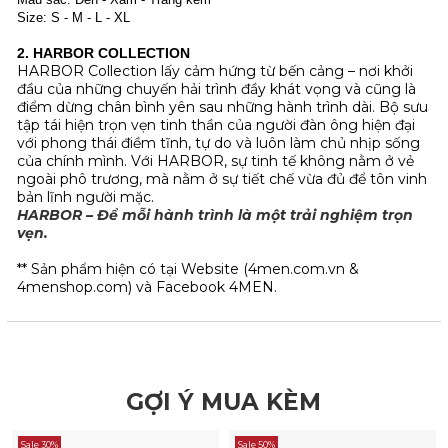
Size: S - M - L - XL
2. HARBOR COLLECTION
HARBOR Collection lấy cảm hứng từ bến cảng – nơi khởi
đầu của những chuyến hải trình đầy khát vọng và cũng là
điểm dừng chân bình yên sau những hành trình dài. Bộ sưu
tập tái hiện trọn vẹn tinh thần của người đàn ông hiện đại
với phong thái điềm tĩnh, tự do và luôn làm chủ nhịp sống
của chính mình. Với HARBOR, sự tinh tế không nằm ở vẻ
ngoài phô trương, mà nằm ở sự tiết chế vừa đủ để tôn vinh
bản lĩnh người mặc.
HARBOR – Để mỗi hành trình là một trải nghiệm trọn
vẹn.
** Sản phẩm hiện có tại Website (4men.com.vn &
4menshop.com) và Facebook 4MEN.
GỢI Ý MUA KÈM
Sale 30%
Sale 50%