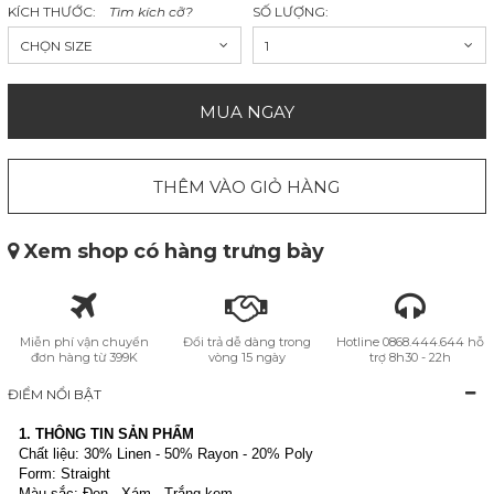
KÍCH THƯỚC:
Tìm kích cỡ?
SỐ LƯỢNG:
CHỌN SIZE
1
MUA NGAY
THÊM VÀO GIỎ HÀNG
Xem shop có hàng trưng bày
Miễn phí vận chuyển
Đổi trả dễ dàng trong
Hotline 0868.444.644 hỗ
đơn hàng từ 399K
vòng 15 ngày
trợ 8h30 - 22h
ĐIỂM NỔI BẬT
1. THÔNG TIN SẢN PHẨM
Chất liệu: 30% Linen - 50% Rayon - 20% Poly
Form: Straight
Màu sắc: Đen - Xám - Trắng kem