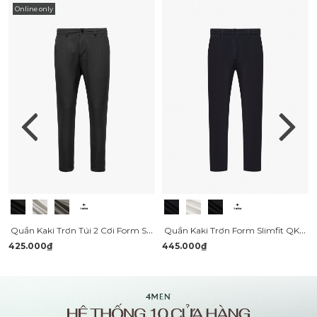
Online only
Quần Kaki Trơn Túi 2 Cơi Form Slimfit QK034
Quần Kaki Trơn Form Slimfit QK032
425.000₫
445.000₫