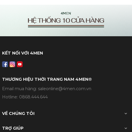
KẾT NỐI VỚI 4MEN
THƯƠNG HIỆU THỜI TRANG NAM 4MEN®
Email mua hàng: saleonline@4men.com.vn
Hotline:
0868.444.644
VỀ CHÚNG TÔI
TRỢ GIÚP