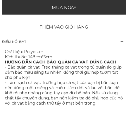
MUA NGAY
THÊM VÀO GIỎ HÀNG
ĐIỂM NỔI BẬT
Chất liệu:
Polyester
Kích thước: 148cm*6cm
HƯỚNG DẪN CÁCH BẢO QUẢN CÀ VẠT ĐÚNG CÁCH
- Bảo quản cà vạt: Treo thẳng cà vạt trong tủ quần áo giúp
đảm bảo màu sáng tự nhiên, đồng thời giữ nếp tươm tất
cho phụ kiện
- Làm sạch cà vạt: Trường hợp cà vạt của bạn bị bẩn, bạn
nên dùng một miếng vải mềm, làm ướt và lau vết bẩn; để
khô rồi nhẹ nhàng dùng tay cạo đi chỗ bẩn. Nếu sử dụng
chất tẩy chuyên dụng, bạn nên kiểm tra độ phù hợp của nó
với cà vạt bằng cách thử tẩy ở mặt bên trong.