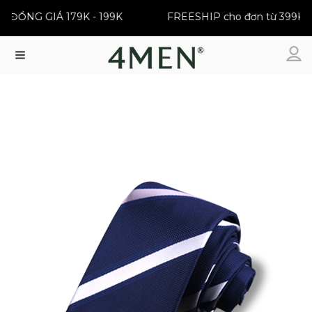
R | ĐỒNG GIÁ 179K - 199K
FREESHIP cho đơn từ 399
Menu