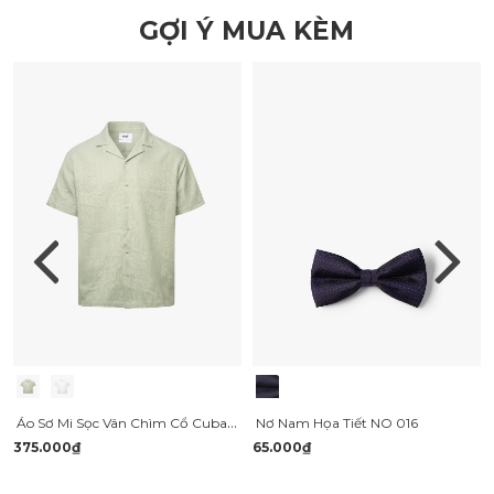
GỢI Ý MUA KÈM
Áo Sơ Mi Sọc Vân Chìm Cổ Cuban Ngắn Tay Form Relaxed SM206
Nơ Nam Họa Tiết NO 016
375.000₫
65.000₫