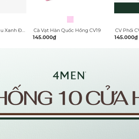
Cavat Sọc CV039 Màu Xanh Đen
CV Phối 
Cà Vạt Hàn Quốc Hồng CV19
145.000₫
145.000₫