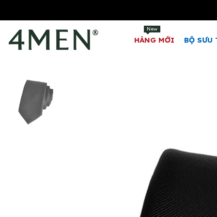
New
HÀNG MỚI
BỘ SƯU 