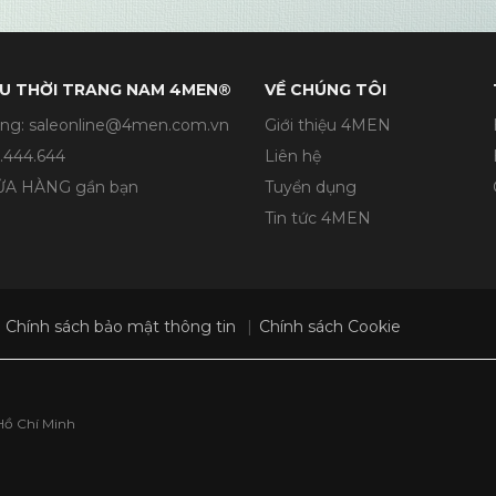
U THỜI TRANG NAM 4MEN®
VỀ CHÚNG TÔI
ng: saleonline@4men.com.vn
Giới thiệu 4MEN
.444.644
Liên hệ
CỬA HÀNG gần bạn
Tuyển dụng
Tin tức 4MEN
Chính sách bảo mật thông tin
Chính sách Cookie
Hồ Chí Minh