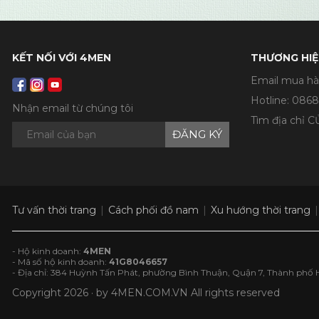
KẾT NỐI VỚI 4MEN
THƯƠNG HIỆ
Email mua hà
Hotline:
0868
Nhận email từ chúng tôi
Tìm địa chỉ 
ĐĂNG KÝ
Tư vấn thời trang
Cách phối đồ nam
Xu hướng thời trang
- Hộ kinh doanh:
4MEN
- Mã số hộ kinh doanh:
41G8046657
- Địa chỉ: 384 Huỳnh Tấn Phát, phường Bình Thuận, Quận 7, Thành phố 
Copyright 2026 · by
4MEN.COM.VN
All rights reserved