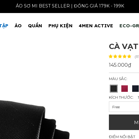
ÁO SƠ MI BEST SELLER | ĐỒNG GIÁ 179K - 199K
TẬP
ÁO
QUẦN
PHỤ KIỆN
4MEN ACTIVE
ECO-G
CÀ VẠT
(1
145.000₫
MÀU SẮC:
KÍCH THƯỚC:
Free
M
ĐIỂM NỔI BẬT