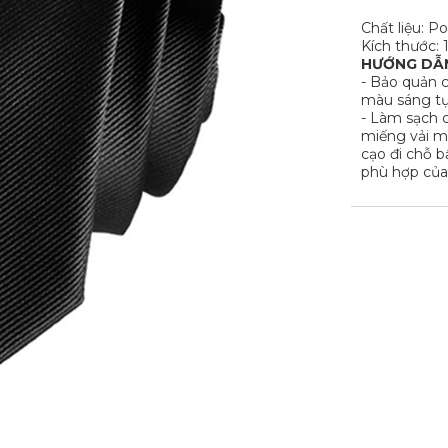
Chất liệu:
Po
Kích thước:
HƯỚNG DẪ
- Bảo quản c
màu sáng tự
- Làm sạch 
miếng vải mề
cạo đi chỗ 
phù hợp của 