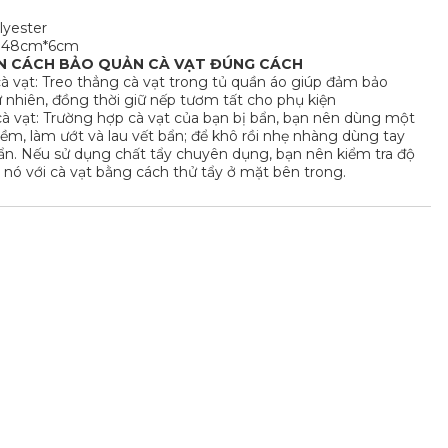
lyester
 148cm*6cm
N CÁCH BẢO QUẢN CÀ VẠT ĐÚNG CÁCH
à vạt: Treo thẳng cà vạt trong tủ quần áo giúp đảm bảo
 nhiên, đồng thời giữ nếp tươm tất cho phụ kiện
cà vạt: Trường hợp cà vạt của bạn bị bẩn, bạn nên dùng một
m, làm ướt và lau vết bẩn; để khô rồi nhẹ nhàng dùng tay
bẩn. Nếu sử dụng chất tẩy chuyên dụng, bạn nên kiểm tra độ
nó với cà vạt bằng cách thử tẩy ở mặt bên trong.