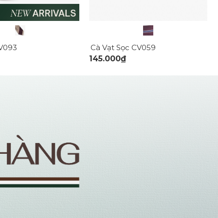
CV093
Cà Vạt Sọc CV059
145.000₫