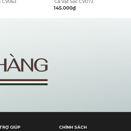
c CV063
Cà Vạt Sọc CV073
145.000₫
TRỢ GIÚP
CHÍNH SÁCH