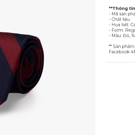
**Thông ti
- Mã sản ph
- Chất liệu:
- Họa tiết: C
- Form: Reg
- Màu: Đỏ, 
** Sản phẩm
Facebook 4