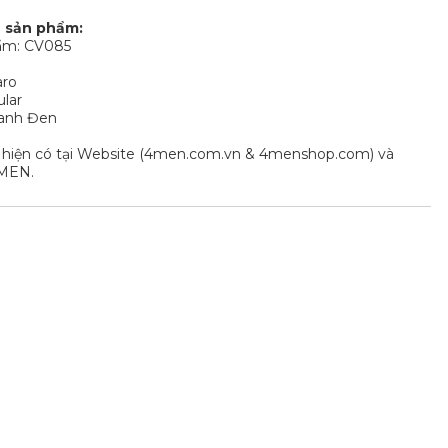
n sản phẩm:
ẩm: CV085
aro
ular
Xanh Đen
 hiện có tại Website (4men.com.vn & 4menshop.com) và
MEN.