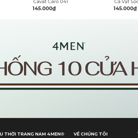
Cavat Caro 041
Cà Vạt Sọ
145.000₫
145.000₫
U THỜI TRANG NAM 4MEN®
VỀ CHÚNG TÔI