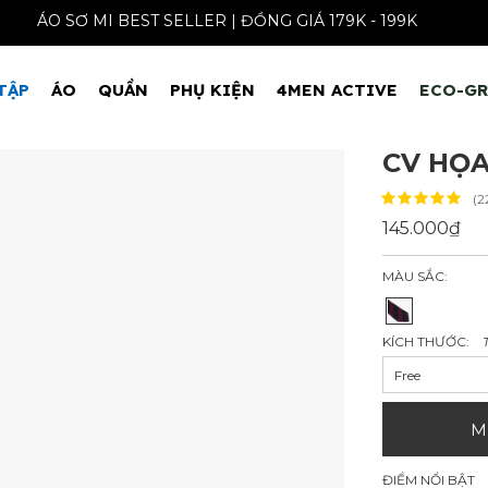
ÁO SƠ MI BEST SELLER | ĐỒNG GIÁ 179K - 199
TẬP
ÁO
QUẦN
PHỤ KIỆN
4MEN ACTIVE
ECO-G
CV HỌA
(2
145.000₫
MÀU SẮC:
KÍCH THƯỚC:
Free
M
ĐIỂM NỔI BẬT