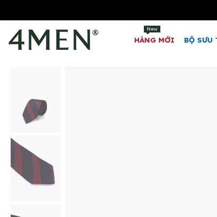
New
HÀNG MỚI
BỘ SƯU 