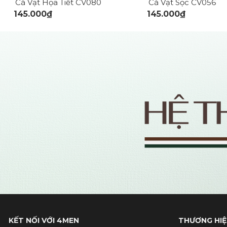
Cà Vạt Họa Tiết CV080
Cà Vạt Sọc CV056
145.000₫
145.000₫
KẾT NỐI VỚI 4MEN
THƯƠNG HIỆ