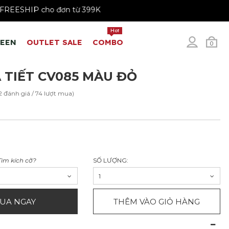
K
FREESHIP cho đơn từ 399K
Hot
REEN
OUTLET SALE
COMBO
0
 TIẾT CV085 MÀU ĐỎ
2 đánh giá / 74 lượt mua)
Tìm kích cỡ?
SỐ LƯỢNG:
1
UA NGAY
THÊM VÀO GIỎ HÀNG