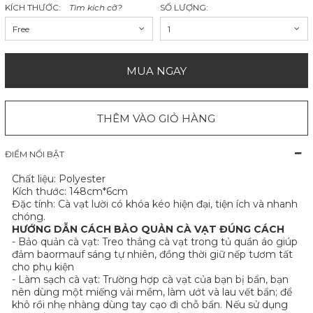
KÍCH THƯỚC:
Tìm kích cỡ?
SỐ LƯỢNG:
Free
1
MUA NGAY
THÊM VÀO GIỎ HÀNG
ĐIỂM NỔI BẬT
Chất liệu:
Polyester
Kích thước: 148cm*6cm
Đặc tính: Cà vạt lười có khóa kéo hiện đại, tiện ích và nhanh
chóng.
HƯỚNG DẪN CÁCH BẢO QUẢN CÀ VẠT ĐÚNG CÁCH
- Bảo quản cà vạt: Treo thẳng cà vạt trong tủ quần áo giúp
đảm baormauf sáng tự nhiên, đồng thời giữ nếp tươm tất
cho phụ kiện
- Làm sạch cà vạt: Trường hợp cà vạt của bạn bị bẩn, bạn
nên dùng một miếng vải mềm, làm ướt và lau vết bẩn; để
khô rồi nhẹ nhàng dùng tay cạo đi chỗ bẩn. Nếu sử dụng