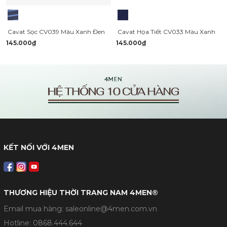
Cavat Sọc CV039 Màu Xanh Đen
Cavat Họa Tiết CV033 Màu Xanh
145.000₫
145.000₫
KẾT NỐI VỚI 4MEN
THƯƠNG HIỆU THỜI TRANG NAM 4MEN®
Email mua hàng: saleonline@4men.com.vn
Hotline:
0868.444.644