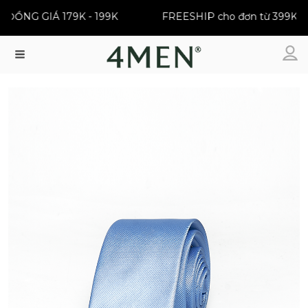
ỒNG GIÁ 179K - 199K
FREESHIP cho đơn từ 399K
Menu