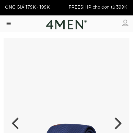
 | ĐỒNG GIÁ 179K - 199K
FREESHIP cho đơn từ 399K
Menu