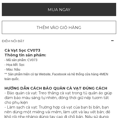
MUA NGAY
THÊM VÀO GIỎ HÀNG
ĐIỂM NỔI BẬT
Cà Vạt Sọc CV073
Thông tin sản phẩm:
- Mã sản phẩm: CV073
- Họa tiết: Sọc
- Màu: Nâu
** Sản phẩm hiện có tại Website, Facebook và hệ thống cửa hàng 4MEN
toàn quốc.
HƯỚNG DẪN CÁCH BẢO QUẢN CÀ VẠT ĐÚNG CÁCH
- Bảo quản cà vạt: Treo thẳng cà vạt trong tủ quần áo giúp
đảm bảo màu sáng tự nhiên, đồng thời giữ nếp tươm tất
cho phụ kiện
- Làm sạch cà vạt: Trường hợp cà vạt của bạn bị bẩn, bạn
nên dùng một miếng vải mềm, làm ướt và lau vết bẩn; để
khô rồi nhẹ nhàng dùng tay cạo đi chỗ bẩn. Nếu sử dụng