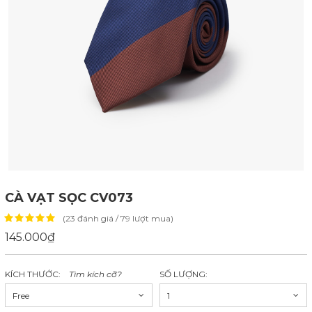
CÀ VẠT SỌC CV073
(23 đánh giá / 79 lượt mua)
145.000₫
KÍCH THƯỚC:
Tìm kích cỡ?
SỐ LƯỢNG:
Free
1