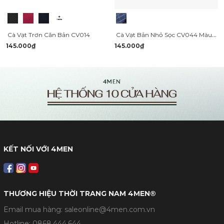
Cà Vạt Bản Nhỏ Sọc CV044 Màu Xanh Đen
Cà Vạt Trơn Căn Bản CV014
145.000₫
145.000₫
KẾT NỐI VỚI 4MEN
THƯƠNG HIỆU THỜI TRANG NAM 4MEN®
Email mua hàng: saleonline@4men.com.vn
Hotline:
0868.444.644