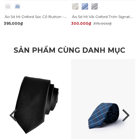
Áo Sơ Mi Oxford Sọc Cổ Button - Down Form Regular SM207
Áo Sơ Mi Vải Oxford Trơn Signature Form Regular SM157
395.000₫
300.000₫
375.000₫
SẢN PHẨM CÙNG DANH MỤC