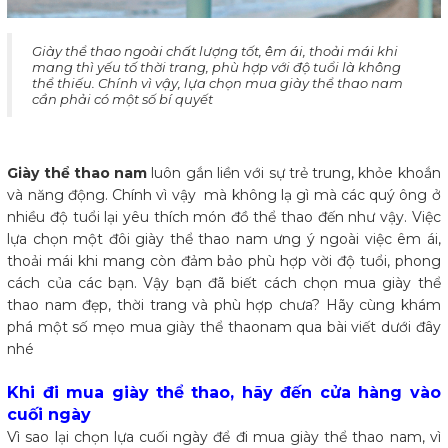
​Giày thể thao ngoài chất lượng tốt, êm ái, thoải mái khi
mang thì yếu tố thời trang, phù hợp với độ tuổi là không
thể thiếu. Chính vì vậy, lựa chọn mua giày thể thao nam
cần phải có một số bí quyết
Giày thể thao nam
luôn gắn liền với sự trẻ trung, khỏe khoắn
và năng động. Chính vì vậy mà không lạ gì mà các quý ông ở
nhiều độ tuổi lại yêu thích món đồ thể thao đến như vậy. Việc
lựa chọn một đôi giày thể thao nam ưng ý ngoài việc êm ái,
thoải mái khi mang còn đảm bảo phù hợp vời độ tuổi, phong
cách của các bạn. Vậy bạn đã biết cách chọn mua giày thể
thao nam đẹp, thời trang và phù hợp chưa? Hãy cùng khám
phá một số mẹo mua giày thể thaonam qua bài viết dưới đây
nhé
Khi đi mua giày thể thao, hãy đến cửa hàng vào
cuối ngày
Vì sao lại chọn lựa cuối ngày để đi mua giày thể thao nam, vì