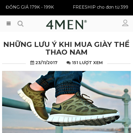
| ĐỒNG GIÁ 179K - 199K
FREESHIP cho đơn từ 399K
Menu
NHỮNG LƯU Ý KHI MUA GIÀY THỂ
THAO NAM
23/11/2017
151 LƯỢT XEM