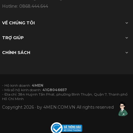
Hotline:
0868.444.644
VỀ CHÚNG TÔI
TRỢ GIÚP
CHÍNH SÁCH
- Hộ kinh doanh:
4MEN
- Mã số hộ kinh doanh:
41G8046657
- Địa chỉ: 384 Huỳnh Tấn Phát, phường Bình Thuận, Quận 7, Thành phố
Hồ Chí Minh
Copyright 2026 · by
4MEN.COM.VN
All rights reserved