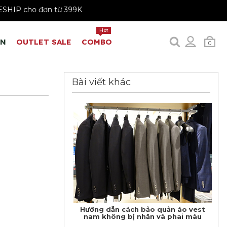
FREESHIP cho đơn từ 399K
Hot
EN
OUTLET SALE
COMBO
0
Bài viết khác
Hướng dẫn cách bảo quản áo vest
nam không bị nhăn và phai màu