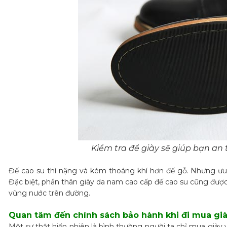
Kiểm tra để giày sẽ giúp bạn a
Đế cao su thì nặng và kém thoáng khí hơn đế gỗ. Nhưng ưu đi
Đặc biệt, phần thân giày da nam cao cấp đế cao su cũng được 
vũng nước trên đường.
Quan tâm đến chính sách bảo hành khi đi mua gi
Một sự thật hiển nhiên là bình thường người ta chỉ mua giày v