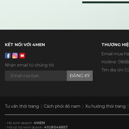
KẾT NỐI VỚI 4MEN
THƯƠNG HIỆ
Email mua hà
Hotline:
0868
Nhận email từ chúng tôi
Tìm địa chỉ 
ĐĂNG KÝ
Tư vấn thời trang
Cách phối đồ nam
Xu hướng thời trang
- Hộ kinh doanh:
4MEN
- Mã số hộ kinh doanh:
41G8046657