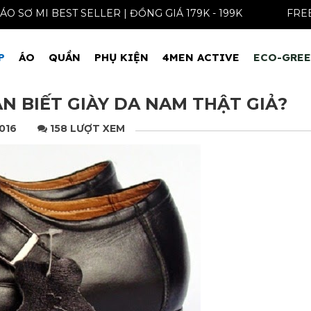
ÁO SƠ MI BEST SELLER | ĐỒNG GIÁ 179K - 199K
P
ÁO
QUẦN
PHỤ KIỆN
4MEN ACTIVE
ECO-GRE
N BIẾT GIÀY DA NAM THẬT GIẢ?
2016
158 LƯỢT XEM