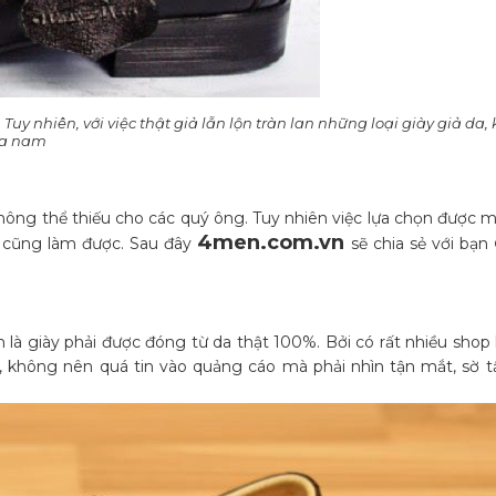
uy nhiên, với việc thật giả lẫn lộn tràn lan những loại giày giả da,
da nam
ông thể thiếu cho các quý ông. Tuy nhiên việc lựa chọn được m
4men.com.vn
i cũng làm được. Sau đây
sẽ chia sẻ với bạn
n là giày phải được đóng từ da thật 100%. Bởi có rất nhiều sho
y, không nên quá tin vào quảng cáo mà phải nhìn tận mắt, sờ t