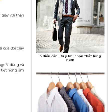
giày với thân
i của đôi giày
​3 điều cần lưu ý khi chọn thắt lưng
nam
 người dùng và
i tiết nóng ẩm