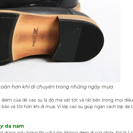
n toàn hơn khi di chuyển trong những ngày mưa
ểm của đế cao su là độ ma sát tốt và rất bền trong mọi điều k
bảo vệ tốt hơn khi đi mưa. Vì lớp cao su giúp ngăn cách lớp da 
ày da nam
ề dùng, nếu hỏng thì vứt luôn, không đem đi sửa chữa. Đó là 1 sự