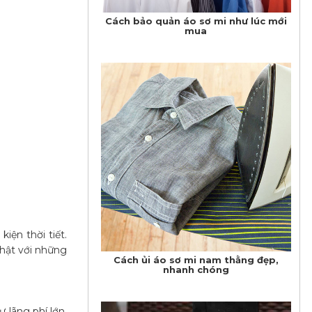
​Cách bảo quản áo sơ mi như lúc mới
mua
iện thời tiết.
thật với những
Cách ủi áo sơ mi nam thằng đẹp,
nhanh chóng
 lãng phí lớn,