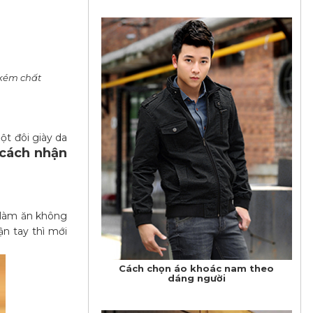
 kém chất
ột đôi giày da
cách nhận
p làm ăn không
ận tay thì mới
Cách chọn áo khoác nam theo
dáng người