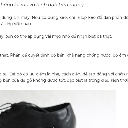
những lời rao và hình ảnh trên mạng
ùng chỉ may. Nếu có dùng keo, chỉ là lớp keo để dán phần đế 
ác lớp với nhau.
y, bạn có thể áp dụng vài mẹo nhỏ để nhận biết da thật.
thật. Phần đế quyết định độ bền, khả năng chống nước, độ êm á
o su. Đế gỗ có ưu điểm là nhẹ, cách điện, dễ tạo dáng với chân
ộ bền của đế gỗ không được tốt, đặc biệt là trong điều kiện thờ