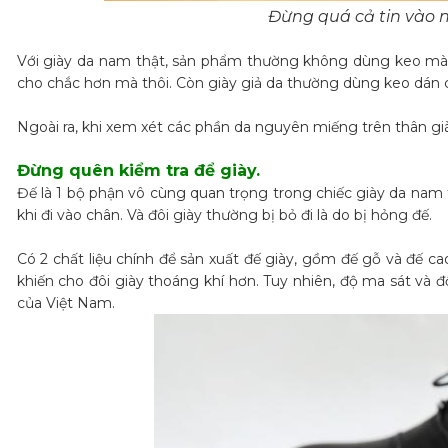
Đừng quá cả tin vào 
Với giày da nam thật, sản phẩm thường không dùng keo mà d
cho chắc hơn mà thôi. Còn giày giả da thường dùng keo dán c
Ngoài ra, khi xem xét các phần da nguyên miếng trên thân già
Đừng quên kiểm tra để giày.
Đế là 1 bộ phận vô cùng quan trọng trong chiếc giày da nam 
khi đi vào chân. Và đôi giày thường bị bỏ đi là do bị hỏng đế.
Có 2 chất liệu chính để sản xuất đế giày, gồm đế gỗ và đế ca
khiến cho đôi giày thoáng khí hơn. Tuy nhiên, độ ma sát và đ
của Việt Nam.