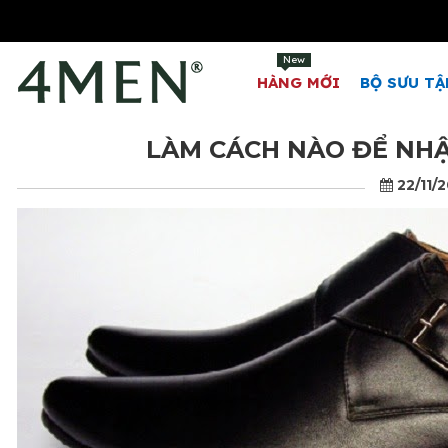
New
HÀNG MỚI
BỘ SƯU TẬ
LÀM CÁCH NÀO ĐỂ NHẬ
22/11/