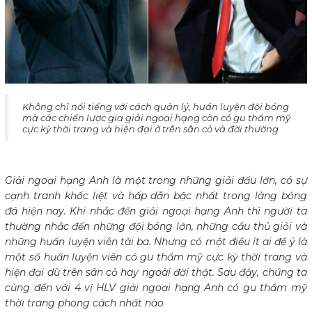
​Không chỉ nổi tiếng với cách quản lý, huấn luyện đội bóng
mà các chiến lược gia giải ngoại hạng còn có gu thẩm mỹ
cực kỳ thời trang và hiện đại ở trên sân cỏ và đời thường
Giải ngoại hạng Anh là một trong những giải đấu lớn, có sự
cạnh tranh khốc liệt và hấp dẫn bậc nhất trong làng bóng
đá hiện nay. Khi nhắc đến giải ngoại hạng Anh thì người ta
thường nhắc đến những đội bóng lớn, những cầu thủ giỏi và
những huấn luyện viên tài ba. Nhưng có một điều ít ai để ý là
một số huấn luyện viên có gu thẩm mỹ cực kỳ thời trang và
hiện đại dù trên sân cỏ hay ngoài đời thật. Sau đậy, chúng ta
cùng đến với 4 vị HLV giải ngoại hạng Anh có gu thẩm mỹ
thời trang phong cách nhất nào