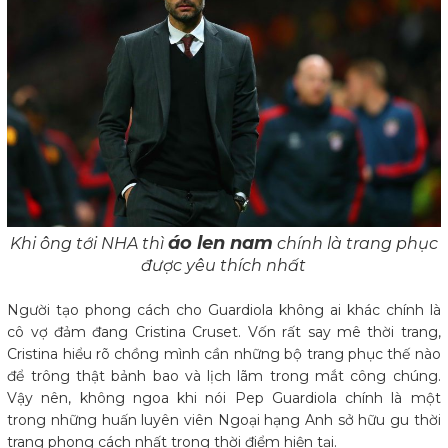
áo len nam
Khi ông tới NHA thì
chính là trang phục
được yêu thích nhất
Người tạo phong cách cho Guardiola không ai khác chính là
cô vợ đảm đang Cristina Cruset. Vốn rất say mê thời trang,
Cristina hiểu rõ chồng mình cần những bộ trang phục thế nào
để trông thật bảnh bao và lịch lãm trong mắt công chúng.
Vậy nên, không ngoa khi nói Pep Guardiola chính là một
trong những huấn luyên viên Ngoại hạng Anh sở hữu gu thời
trang phong cách nhất trong thời điểm hiện tại.