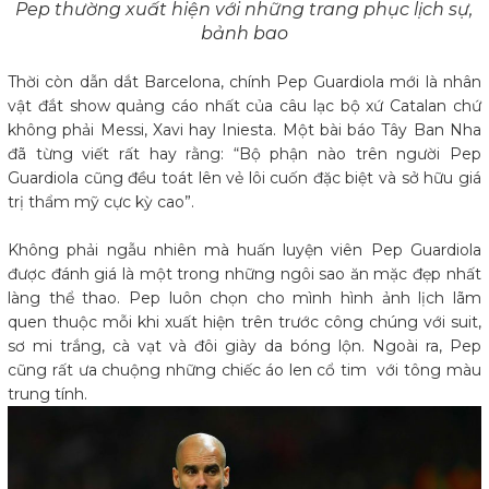
Pep thường xuất hiện với những trang phục lịch sự,
bảnh bao
Thời còn dẫn dắt Barcelona, chính Pep Guardiola mới là nhân
vật đắt show quảng cáo nhất của câu lạc bộ xứ Catalan chứ
không phải Messi, Xavi hay Iniesta. Một bài báo Tây Ban Nha
đã từng viết rất hay rằng: “Bộ phận nào trên người Pep
Guardiola cũng đều toát lên vẻ lôi cuốn đặc biệt và sở hữu giá
trị thẩm mỹ cực kỳ cao”.
Không phải ngẫu nhiên mà huấn luyện viên Pep Guardiola
được đánh giá là một trong những ngôi sao ăn mặc đẹp nhất
làng thể thao. Pep luôn chọn cho mình hình ảnh lịch lãm
quen thuộc mỗi khi xuất hiện trên trước công chúng với suit,
sơ mi trắng, cà vạt và đôi giày da bóng lộn. Ngoài ra, Pep
cũng rất ưa chuộng những chiếc áo len cổ tim với tông màu
trung tính.