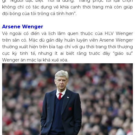
gì “Người đặc biệt” nói là đúng: “Trang phục tôi lựa chọn
không chỉ có tác dụng về khía cạnh thời trang mà còn giúp
đội bóng của tôi trông cá tính hơn”.
Arsene Wenger
Vẻ ngoài cổ điển và lịch lãm quen thuộc của HLV Wenger
trên sân cỏ. Mặc dù gần đây huấn luyện viên Arsene Wenger
thường xuất hiện trên bìa tạp chí với gu thời trang thời thượng
cực kỳ tinh tế, nhưng ít ai biết rằng trước đây “giáo sư”
Wenger ăn mặc lại khá xuề xòa.