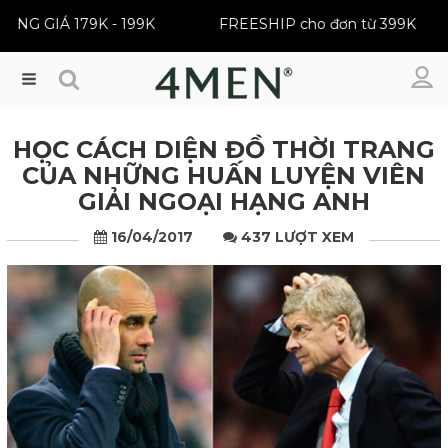
BEST SELLER | ĐỒNG GIÁ 179K - 199K
FREESHIP cho đ
Menu
HỌC CÁCH DIỆN ĐỒ THỜI TRANG
CỦA NHỮNG HUẤN LUYỆN VIÊN
GIẢI NGOẠI HẠNG ANH
16/04/2017
437 LƯỢT XEM