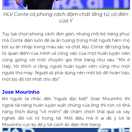
HLV Conte có phong cách đậm chất lãng tử, cổ điển
của Ý
Tuy lựa chọn phong cách đơn giản, nhưng mỗi bộ trang phục
mà Conte diện luôn để lại ấn tượng trong mắt người hâm mộ
bởi sự ăn nhập trong màu sắc và chất liệu. Conte đã từng bày
tỏ quan điểm của mình về công việc của một huấn luyện viên
cũng giống với một chuyên gia thời trang như sau: “Khi ở
Italy, tôi thích ví rằng, người huấn luyện viên cũng như một
người thợ may. Người sẽ phải dựng nên một bộ đồ hoàn hảo,
một bộ đồ tốt nhất cho đội”.
Jose Mourinho
khi người ta nhắc đến "người đặc biệt" Jose Mourinho thì
ngoài tài năng huấn luyện xuất chúng của ông thì còn có khả
năng thích dùng “võ mồm” để châm chích thái quá và cay
nghiệt đối với tổ trọng tài. Một điều mà ít ai để ý tới là
Mourinho cực kỳ để ý tới cách ăn diện thời trang