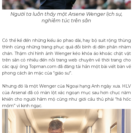
Người ta luôn thấy một Arsene Wenger lịch sự,
nghiêm túc trên sân
Có thể kể đến những kiểu áo phao dài, hay bộ suit rộng thùng
thình cùng những trang phục quá đỗi bình dị đến phần nhàm
chán. Thậm chí hình ảnh Wenger kéo khóa áo khoác chật vật
trên sân cỏ nhiều đến nỗi trang web chuyên về thời trang cho
các quý ông Topman.com đã đăng tải hẳn một bài viết bàn về
phong cách ăn mặc của “giáo sư”.
Nhưng đó là một Wenger của Ngoại hạng Anh ngày xưa. HLV
của Arsenal đã có màn lột xác ngoạn mục sau hơn chục năm
khiến cho người hâm mộ cũng như giới cầu thủ phải “há hốc
mồm” vì kinh ngạc.