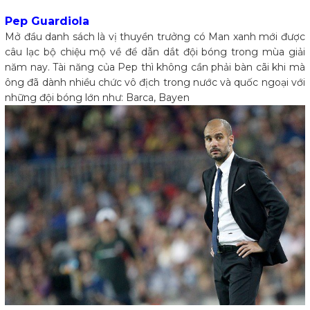
Pep Guardiola
Mở đầu danh sách là vị thuyền trưởng có Man xanh mới được
câu lạc bộ chiệu mộ về để dẫn dắt đội bóng trong mùa giải
năm nay. Tài năng của Pep thì không cần phải bàn cãi khi mà
ông đã dành nhiều chức vô địch trong nước và quốc ngoại với
những đội bóng lớn như: Barca, Bayen