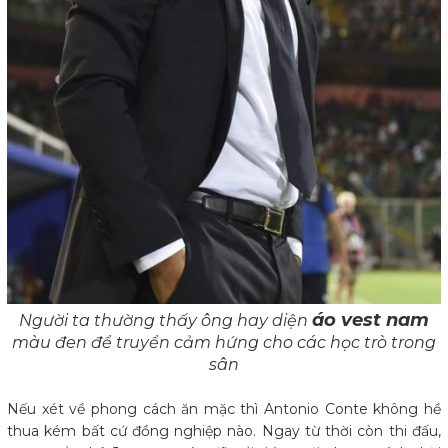
áo vest nam
Người ta thường thấy ông hay diện
màu đen để truyển cảm hứng cho các học trò trong
sân
Nếu xét về phong cách ăn mặc thì Antonio Conte không hề
thua kém bất cứ đồng nghiệp nào. Ngay từ thời còn thi đấu,