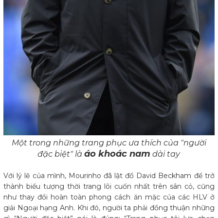
Một trong những trang phục ưa thích của "người
áo khoác nam
đặc biệt" là
dài tay
Với lý lẽ của mình, Mourinho đã lật đổ David Beckham để trở
thành biểu tượng thời trang lôi cuốn nhất trên sân cỏ, cũng
như thay đổi hoàn toàn phong cách ăn mặc của các HLV ở
giải Ngoại hạng Anh. Khi đó, người ta phải đồng thuận những