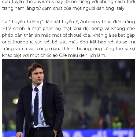
cựu tuyển thủ Juventus này đã nổi tiếng với phong cách thời
trang nam lãng tử đậm chất của một người đàn ông Italy.
Là “thuyền trưởng” dẫn dắt tuyển Ý, Antonio ý thức được rằng
HLV chính là một phần bộ mặt của đội bóng và không cho
phép bản thân ăn mặc một cách xuề xòa. Khán giả sẽ bắt gặp
ông thường ra sân với bộ suit màu đen kết hợp với áo sơ mi
trắng và cà vạt cùng màu. Thỉnh thoảng, ông cũng tạo ra sự
khác biệt với một chiếc áo Gile màu đen lịch lãm.