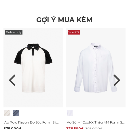
GỢI Ý MUA KÈM
Online only
Sale 30%
Áo Polo Rayon Bo Sọc Form Slimfit PO161
Áo Sơ Mi Cool-X Thêu 4M Form Slimfit SM195
375.000₫
276.500₫
395.000₫