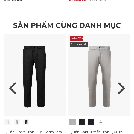
SẢN PHẨM CÙNG DANH MỤC
Sale 26%
Online only
Quần Linen Trơn 1 Cơi Form Straight QK035
Quần Kaki Slimfit Trơn QK018