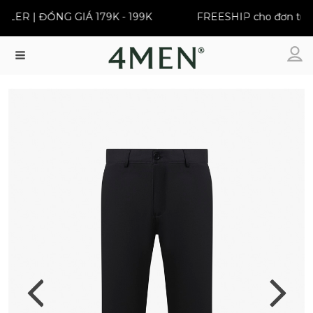
LER | ĐỒNG GIÁ 179K - 199K
FREESHIP cho đơn từ 39
Menu