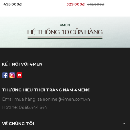
495.000₫
329.000₫
445.000₫
KẾT NỐI VỚI 4MEN
THƯƠNG HIỆU THỜI TRANG NAM 4MEN®
Email mua hàng: saleonline@4men.com.vn
Hotline:
0868.444.644
VỀ CHÚNG TÔI