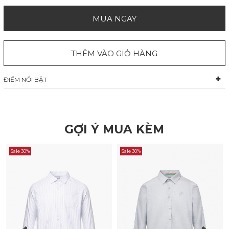
MUA NGAY
THÊM VÀO GIỎ HÀNG
ĐIỂM NỔI BẬT
GỢI Ý MUA KÈM
Sale 30%
Sale 30%