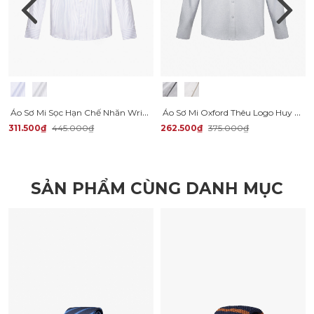
Áo Sơ Mi Sọc Hạn Chế Nhăn Wrinkle X Thêu Chữ M Form Tailored SM177
Áo Sơ Mi Oxford Thêu Logo Huy Hiệu Form Slimfit SM171
311.500₫
445.000₫
262.500₫
375.000₫
SẢN PHẨM CÙNG DANH MỤC