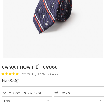
CÀ VẠT HỌA TIẾT CV080
(20 đánh giá / 68 lượt mua)
145.000₫
KÍCH THƯỚC:
Tìm kích cỡ?
SỐ LƯỢNG:
Free
1