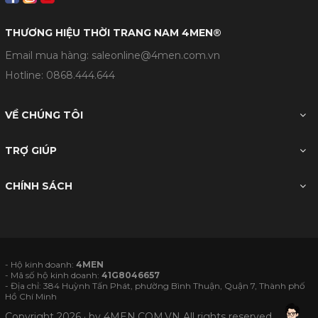
THƯƠNG HIỆU THỜI TRANG NAM 4MEN®
Email mua hàng: saleonline@4men.com.vn
Hotline:
0868.444.644
VỀ CHÚNG TÔI
TRỢ GIÚP
CHÍNH SÁCH
- Hộ kinh doanh:
4MEN
- Mã số hộ kinh doanh:
41G8046657
- Địa chỉ: 384 Huỳnh Tấn Phát, phường Bình Thuận, Quận 7, Thành phố
Hồ Chí Minh
Copyright 2026 · by
4MEN.COM.VN
All rights reserved