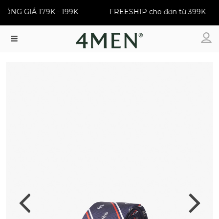
NG GIÁ 179K - 199K
FREESHIP cho đơn từ 399K
Menu