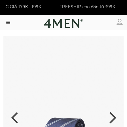
ĐỒNG GIÁ 179K - 199K
FREESHIP cho đơn từ 399K
Menu