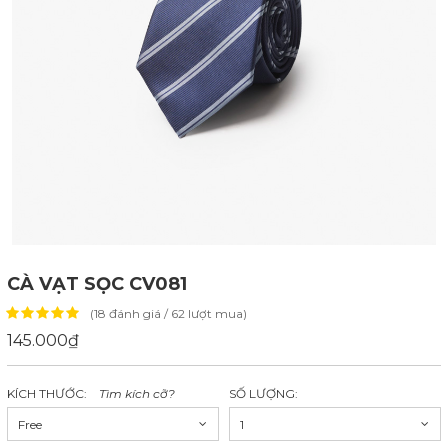
CÀ VẠT SỌC CV081
(18 đánh giá / 62 lượt mua)
145.000₫
KÍCH THƯỚC:
Tìm kích cỡ?
SỐ LƯỢNG:
Free
1