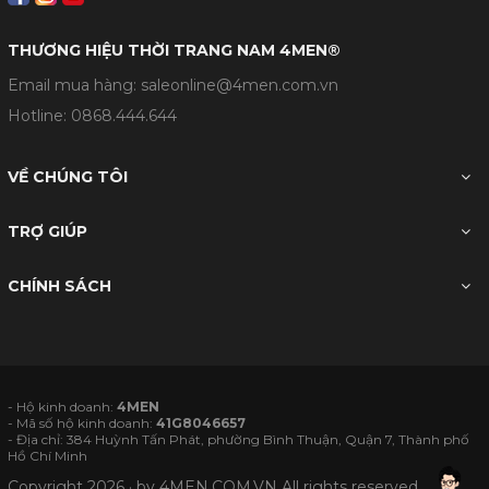
THƯƠNG HIỆU THỜI TRANG NAM 4MEN®
Email mua hàng: saleonline@4men.com.vn
Hotline:
0868.444.644
VỀ CHÚNG TÔI
TRỢ GIÚP
CHÍNH SÁCH
- Hộ kinh doanh:
4MEN
- Mã số hộ kinh doanh:
41G8046657
- Địa chỉ: 384 Huỳnh Tấn Phát, phường Bình Thuận, Quận 7, Thành phố
Hồ Chí Minh
Copyright 2026 · by
4MEN.COM.VN
All rights reserved