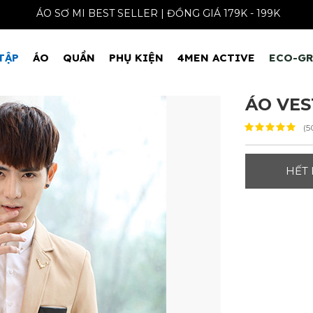
ÁO SƠ MI BEST SELLER | ĐỒNG GIÁ 179K - 1
TẬP
ÁO
QUẦN
PHỤ KIỆN
4MEN ACTIVE
ECO-G
ÁO VES
(5
HẾT