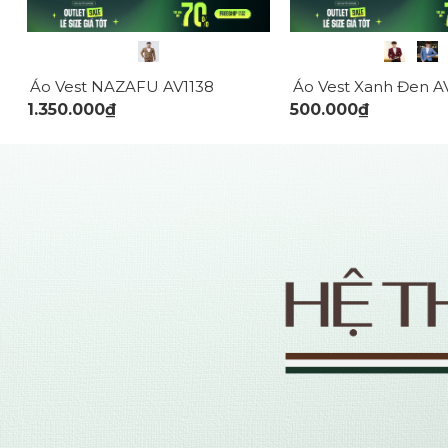
túi cùng khuy cài áo được gắn tinh tế tạo điểm nhấn khác b
Áo Vest Xanh Đen A
Đắp AV037
Áo Vest NAZAFU AV1138
500.000₫
1.350.000₫