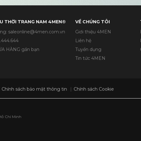
U THỜI TRANG NAM 4MEN®
VỀ CHÚNG TÔI
ng: saleonline@4men.com.vn
Giới thiệu 4MEN
.444.644
Liên hệ
CỬA HÀNG gần bạn
Tuyển dụng
Tin tức 4MEN
Chính sách bảo mật thông tin
Chính sách Cookie
Hồ Chí Minh