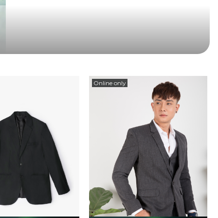
Online only
viền túi tạo điểm nhấn riêng. Form áo body ôm dáng vừa vặn
ống, kiểu áo một nút mới mẻ đem lại nét trẻ trung, cá tính và
 trước ngực nhằm tăng tính tiện lợi cho sản phẩm. Phối viền