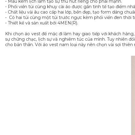
- Màu kem lịch lãm tạo sự thu hút riêng cho phái mạnh.
- Phối viền túi cùng khuy cài áo được gắn tinh tế tạo điểm nhấ
- Chất liệu vải âu cao cấp hai lớp, bền đẹp, tạo form dáng ch
- Có hai túi cùng một túi trước ngực kèm phối viền đen thời 
- Thiết kế và sản xuất bởi 4MEN(R).
Khi chọn áo vest để mặc đi làm hay giao tiếp với khách hàng
sự chững chạc, lịch sự và nghiêm túc của mình. Tuy nhiên đối 
cho bản thân. Với áo vest nam loại này nên chọn vải sợi thiên