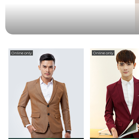
Online only
Online only
Áo vest AV1121 với tông màu kem cùng phong cách lịch lãm 
cơ thể, cổ áo ve nhỏ sang trọng hiện đại tôn lên dáng vẻ tha
vô cùng hợp mốt. Chất liệu vải âu cao cấp hai lớp, bền đẹp