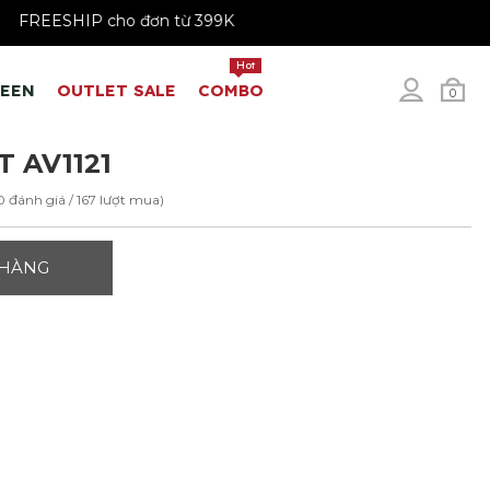
99K
FREESHIP cho đơn từ 399K
Hot
REEN
OUTLET SALE
COMBO
0
T AV1121
0 đánh giá / 167 lượt mua)
 HÀNG