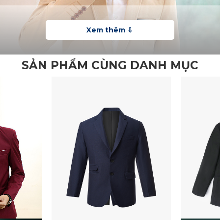
SẢN PHẨM CÙNG DANH MỤC
cổ điển nhưng không kém phần trẻ trung và sành điệu khi phối 
nh lịch và nam tính cho phái mạnh. Khác với áo ba nút truyền th
, tạo form dáng chuẩn cho người mặc. Hai túi bên hong cùng túi