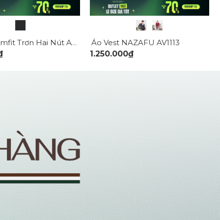
Áo Vest Slimfit Trơn Hai Nút AV036
Áo Vest NAZAFU AV1113
₫
1.250.000₫