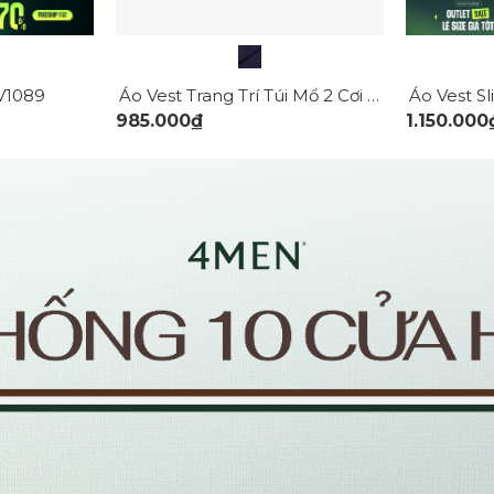
iệt cho sản phẫm cũng như mang sự tươi mới đến cho người mặc.
V1089
Áo Vest Trang Trí Túi Mổ 2 Cơi Form Slimfit AV034
985.000₫
1.150.000