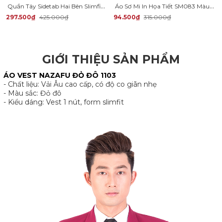
Quần Tây Sidetab Hai Bên Slimfit Trơn QT067
Áo Sơ Mi In Họa Tiết SM083 Màu Đen
297.500₫
425.000₫
94.500₫
315.000₫
GIỚI THIỆU SẢN PHẨM
ÁO VEST NAZAFU ĐỎ ĐÔ 1103
- Chất liệu: Vải Âu cao cấp, có độ co giãn nhẹ
- Màu sắc: Đỏ đô
- Kiểu dáng: Vest 1 nút, form slimfit