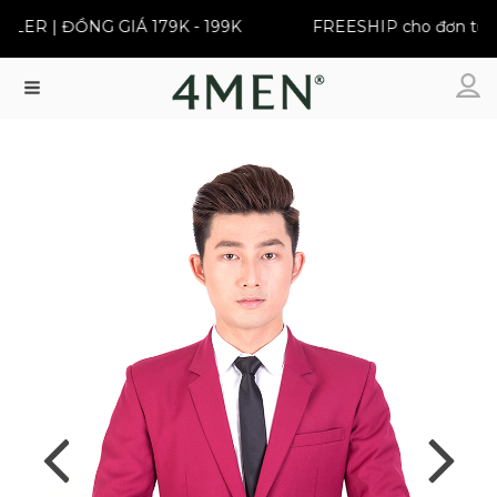
R | ĐỒNG GIÁ 179K - 199K
FREESHIP cho đơn từ 399
Menu