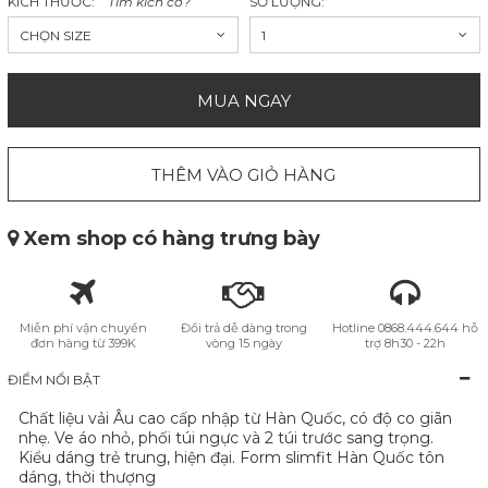
KÍCH THƯỚC:
Tìm kích cỡ?
SỐ LƯỢNG:
CHỌN SIZE
1
MUA NGAY
THÊM VÀO GIỎ HÀNG
Xem shop có hàng trưng bày
Miễn phí vận chuyển
Đổi trả dễ dàng trong
Hotline 0868.444.644 hỗ
đơn hàng từ 399K
vòng 15 ngày
trợ 8h30 - 22h
ĐIỂM NỔI BẬT
Chất liệu vải Âu cao cấp nhập từ Hàn Quốc, có độ co giãn
nhẹ. Ve áo nhỏ, phối túi ngực và 2 túi trước sang trọng.
Kiểu dáng trẻ trung, hiện đại. Form slimfit Hàn Quốc tôn
dáng, thời thượng