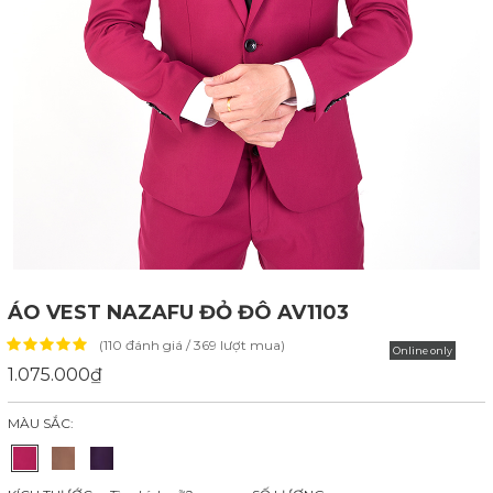
ÁO VEST NAZAFU ĐỎ ĐÔ AV1103
(110 đánh giá / 369 lượt mua)
Online only
1.075.000₫
MÀU SẮC: