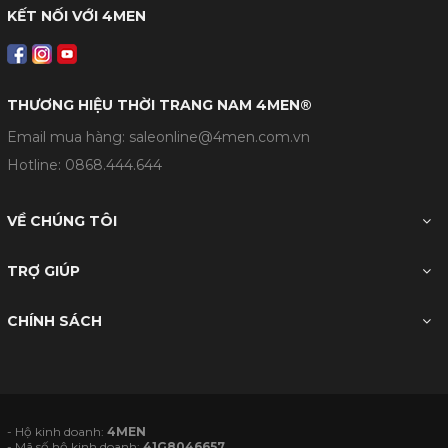
KẾT NỐI VỚI 4MEN
THƯƠNG HIỆU THỜI TRANG NAM 4MEN®
Email mua hàng: saleonline@4men.com.vn
Hotline:
0868.444.644
VỀ CHÚNG TÔI
TRỢ GIÚP
CHÍNH SÁCH
- Hộ kinh doanh:
4MEN
- Mã số hộ kinh doanh:
41G8046657