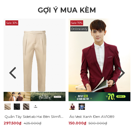
GỢI Ý MUA KÈM
Sale 30%
Sale 70%
Online only
Quần Tây Sidetab Hai Bên Slimfit Trơn QT067
Áo Vest Xanh Đen AV1089
150.000₫
500.000₫
297.500₫
425.000₫