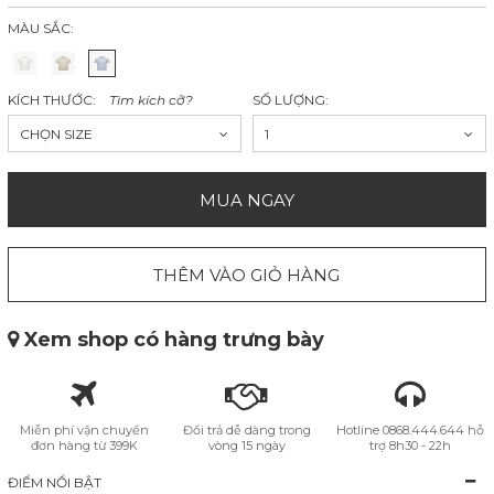
MÀU SẮC:
KÍCH THƯỚC:
Tìm kích cỡ?
SỐ LƯỢNG:
CHỌN SIZE
1
MUA NGAY
THÊM VÀO GIỎ HÀNG
Xem shop có hàng trưng bày
Miễn phí vận chuyển
Đổi trả dễ dàng trong
Hotline 0868.444.644 hỗ
đơn hàng từ 399K
vòng 15 ngày
trợ 8h30 - 22h
ĐIỂM NỔI BẬT