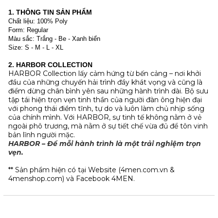
1. THÔNG TIN SẢN PHẨM
Chất liệu: 100% Poly
Form: Regular
Màu sắc: Trắng - Be - Xanh biển
Size: S - M - L - XL
2. HARBOR COLLECTION
HARBOR Collection lấy cảm hứng từ bến cảng – nơi khởi
đầu của những chuyến hải trình đầy khát vọng và cũng là
điểm dừng chân bình yên sau những hành trình dài. Bộ sưu
tập tái hiện trọn vẹn tinh thần của người đàn ông hiện đại
với phong thái điềm tĩnh, tự do và luôn làm chủ nhịp sống
của chính mình. Với HARBOR, sự tinh tế không nằm ở vẻ
ngoài phô trương, mà nằm ở sự tiết chế vừa đủ để tôn vinh
bản lĩnh người mặc.
HARBOR – Để mỗi hành trình là một trải nghiệm trọn
vẹn.
** Sản phẩm hiện có tại Website (4men.com.vn &
4menshop.com) và Facebook 4MEN.