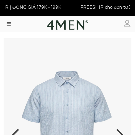
 | ĐỒNG GIÁ 179K - 199K
FREESHIP cho đơn từ 399K
Menu