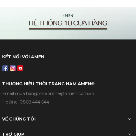
KẾT NỐI VỚI 4MEN
THƯƠNG HIỆU THỜI TRANG NAM 4MEN®
Email mua hàng: saleonline@4men.com.vn
Hotline:
0868.444.644
VỀ CHÚNG TÔI
TRỢ GIÚP