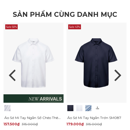
SẢN PHẨM CÙNG DANH MỤC
Sale 50%
Sale 43%
Áo Sơ Mi Tay Ngắn Sớ Chéo Thêu Chữ 4M Form Regular SM179
Áo Sơ Mi Tay Ngắn Trơn SM087
157.500₫
315.000₫
179.000₫
315.000₫