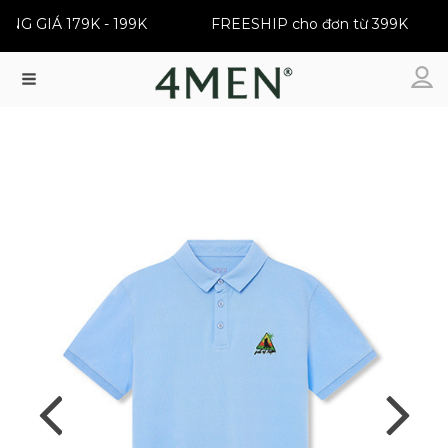
ỒNG GIÁ 179K - 199K
FREESHIP cho đơn từ 399K
Menu