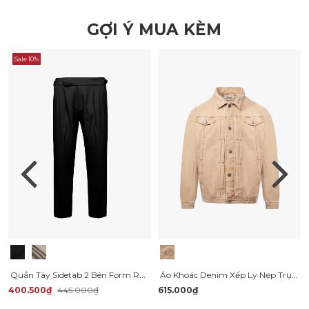
GỢI Ý MUA KÈM
Sale 10%
Quần Tây Sidetab 2 Bên Form Regular QT070
Áo Khoác Denim Xếp Ly Nẹp Trụ Form Regular AK063
400.500₫
445.000₫
615.000₫