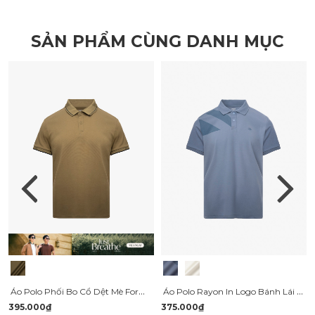
SẢN PHẨM CÙNG DANH MỤC
Áo Polo Phối Bo Cổ Dệt Mè Form Regular PO173
Áo Polo Rayon In Logo Bánh Lái Form Regular PO165
395.000₫
375.000₫