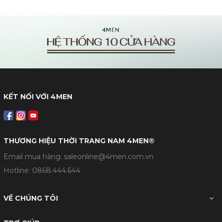
KẾT NỐI VỚI 4MEN
THƯƠNG HIỆU THỜI TRANG NAM 4MEN®
Email mua hàng: saleonline@4men.com.vn
Hotline:
0868.444.644
VỀ CHÚNG TÔI