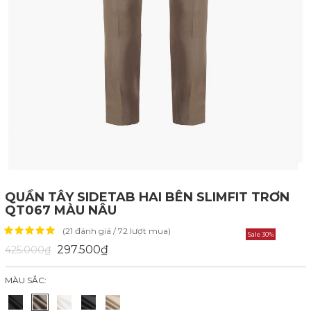
QUẦN TÂY SIDETAB HAI BÊN SLIMFIT TRƠN
QT067 MÀU NÂU
(21 đánh giá / 72 lượt mua)
Sale 30%
297.500₫
425.000₫
MÀU SẮC: