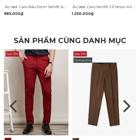
Áo Vest Caro Nâu Form Slimfit AV033
Áo Vest Caro Slimfit Cổ Nhọn AV038
985.000₫
1.250.000₫
SẢN PHẨM CÙNG DANH MỤC
Sale 70%
Sale 70%
Online only