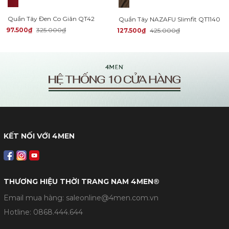
Quần Tây Đen Co Giãn QT42
Quần Tây NAZAFU Slimfit QT1140
97.500₫
325.000₫
127.500₫
425.000₫
KẾT NỐI VỚI 4MEN
THƯƠNG HIỆU THỜI TRANG NAM 4MEN®
Email mua hàng: saleonline@4men.com.vn
Hotline:
0868.444.644