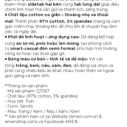
Điểm nhấn
sidetab hai bên
cùng
tab lưng dài
giúp điều
chỉnh linh hoạt mà vẫn giữ vẻ thanh lịch, sang trọng.
◾
Chất liệu cotton co giãn – thoáng nhẹ và thoải
mái:
Thành phần
97% cotton, 3% spandex
mang lại cảm
giác mềm mại, thoáng khí, dễ chịu khi di chuyển hay làm
việc cả ngày dài.
◾
Phối đồ linh hoạt – ứng dụng cao:
Dễ dàng kết hợp
cùng
áo sơ mi, polo hoặc len mỏng
, tạo phong cách
từ
smart-casual đến semi-formal
, phù hợp môi trường
công sở hoặc các buổi gặp gỡ.
◾
Bảng màu cơ bản – tinh tế và dễ mặc:
Với các
tông
trắng, kem, nâu, xám, đen
, dễ dàng lựa chọn và
phối cùng nhiều kiểu áo khác nhau, hoàn thiện vẻ ngoài
gọn gàng và nam tính.
**Thông tin sản phẩm:
- Mã sản phẩm: QT067
- Chất liệu: (97% cotton, 3% spandex)
- Họa tiết: Trơn
- Form: Slimfit
- Màu: Trắng / Kem / Nâu / Xám / Đen
** Sản phẩm hiện có tại Website (4men.com.vn &
4menshop.com) và Facebook 4MEN.