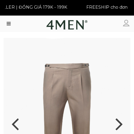
LER | ĐỒNG GIÁ 179K - 199K
FREESHIP cho đơn từ 39
Menu