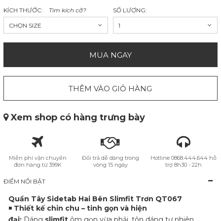
KÍCH THƯỚC:
Tìm kích cỡ?
SỐ LƯỢNG:
CHỌN SIZE
1
MUA NGAY
THÊM VÀO GIỎ HÀNG
Xem shop có hàng trưng bày
Miễn phí vận chuyển
Đổi trả dễ dàng trong
Hotline 0868.444.644 hỗ
đơn hàng từ 399K
vòng 15 ngày
trợ 8h30 - 22h
ĐIỂM NỔI BẬT
Quần Tây Sidetab Hai Bên Slimfit Trơn QT067
◾
Thiết kế chỉn chu – tinh gọn và hiện
đại:
Dáng
slimfit
ôm gọn vừa phải, tôn dáng tự nhiên.