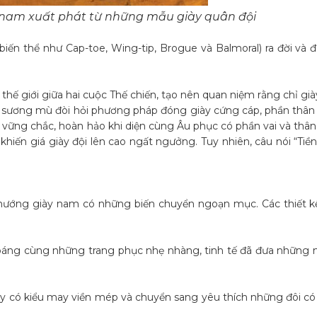
 nam xuất phát từ những mẫu giày quân đội
 biến thể như Cap-toe, Wing-tip, Brogue và Balmoral) ra đời và 
thế giới giữa hai cuộc Thế chiến, tạo nên quan niệm rằng chỉ già
a xứ sương mù đòi hỏi phương pháp đóng giày cứng cáp, phần thâ
 vững chắc, hoàn hảo khi diện cùng Âu phục có phần vai và thân
khiến giá giày đội lên cao ngất ngưởng. Tuy nhiên, câu nói “Tiề
ướng giày nam có những biến chuyển ngoạn mục. Các thiết kế
hoáng cùng những trang phục nhẹ nhàng, tinh tế đã đưa những
ày có kiểu may viền mép và chuyển sang yêu thích những đôi c