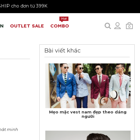
FREESHIP cho đơn từ 399K
Hot
EN
OUTLET SALE
COMBO
0
Bài viết khác
Mẹo mặc vest nam đẹp theo dáng
người
phát minh