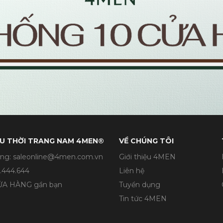
U THỜI TRANG NAM 4MEN®
VỀ CHÚNG TÔI
ng: saleonline@4men.com.vn
Giới thiệu 4MEN
.444.644
Liên hệ
CỬA HÀNG gần bạn
Tuyển dụng
Tin tức 4MEN