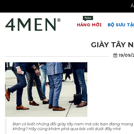
New
HÀNG MỚI
BỘ SƯU TẬ
GIÀY TÂY 
19/09/
Bạn có biết những đôi giày tây nam mà các bạn đang mang hà
không? Hãy cùng khám phá qua bài viết dưới đây nhé