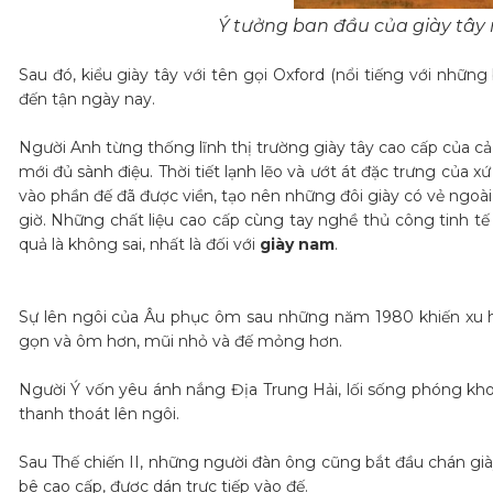
Ý tưởng ban đầu của giày tây
Sau đó, kiểu giày tây với tên gọi Oxford (nổi tiếng với những
đến tận ngày nay.
Người Anh từng thống lĩnh thị trường giày tây cao cấp của cả 
mới đủ sành điệu. Thời tiết lạnh lẽo và ướt át đặc trưng củ
vào phần đế đã được viền, tạo nên những đôi giày có vẻ ngoài
giờ. Những chất liệu cao cấp cùng tay nghề thủ công tinh tế 
quả là không sai, nhất là đối với
giày nam
.
Sự lên ngôi của Âu phục ôm sau những năm 1980 khiến xu h
gọn và ôm hơn, mũi nhỏ và đế mỏng hơn.
Người Ý vốn yêu ánh nắng Địa Trung Hải, lối sống phóng k
thanh thoát lên ngôi.
Sau Thế chiến II, những người đàn ông cũng bắt đầu chán gi
bê cao cấp, được dán trực tiếp vào đế.