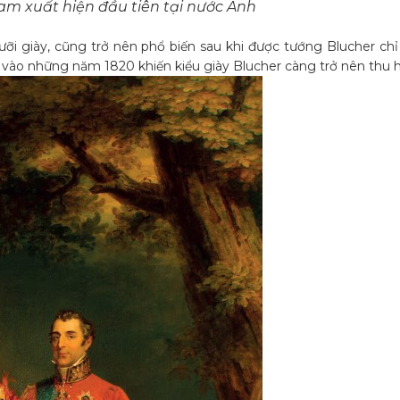
am xuất hiện đầu tiên tại nước Anh
ưỡi giày, cũng trở nên phổ biến sau khi được tướng Blucher ch
ại vào những năm 1820 khiến kiểu giày Blucher càng trở nên thu h