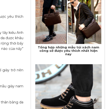
được yêu thích
y tây kiểu Anh
n da được khâu
 rộng thời bấy
Tổng hợp những mẫu túi xách nam
n nào của nấy”
công sở được yêu thích nhất hiện
nay
 giày trở nên
 mẫu giày nam
ó thân bằng da