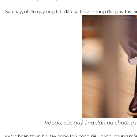
Sau này, nhiều quý ông bắt đầu ưa thích những đôi giày tây l
Về sau, các quý ông dần ưa chuộng 
Được hoàn thiện bởi tay nghề thủ công siêu hạng, những mẫu g