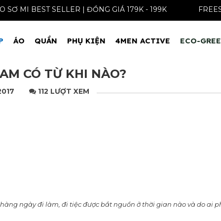
ÁO SƠ MI BEST SELLER | ĐỒNG GIÁ 179K - 199K
P
ÁO
QUẦN
PHỤ KIỆN
4MEN ACTIVE
ECO-GRE
NAM CÓ TỪ KHI NÀO?
2017
112 LƯỢT XEM
ng ngày đi làm, đi tiệc được bắt nguồn ở thời gian nào và do ai 