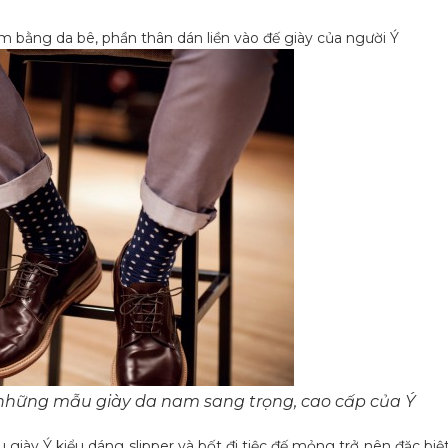
àm bằng da bê, phần thân dán liền vào đế giày của người Ý
những mẫu giày da nam sang trọng, cao cấp của Ý
iày Ý kiểu dáng slipper và bốt đi tiệc đế mỏng trở nên đặc biệt