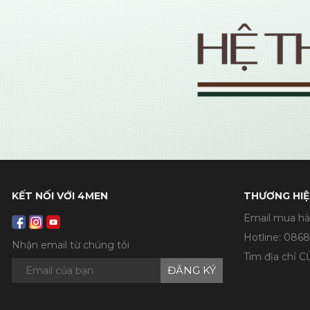
KẾT NỐI VỚI 4MEN
THƯƠNG HIỆ
Email mua hà
Hotline:
0868
Nhận email từ chúng tôi
Tìm địa chỉ 
ĐĂNG KÝ