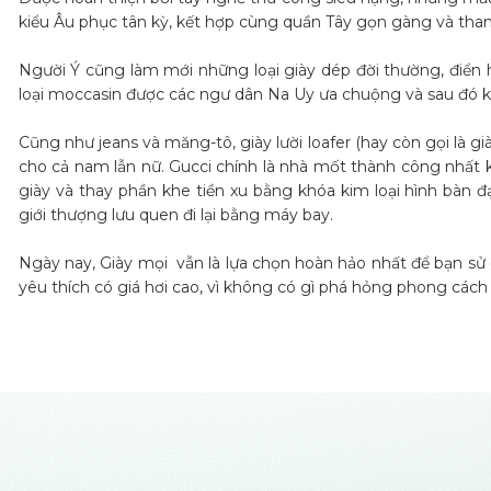
kiểu Âu phục tân kỳ, kết hợp cùng quần Tây gọn gàng và thanh
Người Ý cũng làm mới những loại giày dép đời thường, điển h
loại moccasin được các ngư dân Na Uy ưa chuộng và sau đó 
Cũng như jeans và măng-tô, giày lười loafer (hay còn gọi là gi
cho cả nam lẫn nữ. Gucci chính là nhà mốt thành công nhất k
giày và thay phần khe tiền xu bằng khóa kim loại hình bàn đ
giới thượng lưu quen đi lại bằng máy bay.
Ngày nay, Giày mọi vẫn là lựa chọn hoàn hảo nhất để bạn sử d
yêu thích có giá hơi cao, vì không có gì phá hỏng phong các