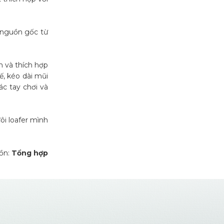
ó nguồn gốc từ
n và thích hợp
ế, kéo dài mũi
ác tay chơi và
ôi loafer mình
ồn:
Tổng hợp