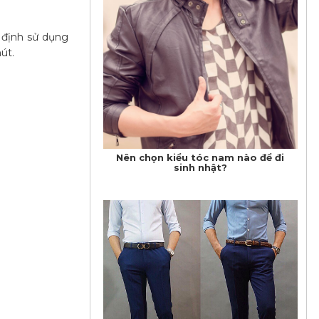
ỉ định sử dụng
út.
Nên chọn kiểu tóc nam nào để đi
sinh nhật?