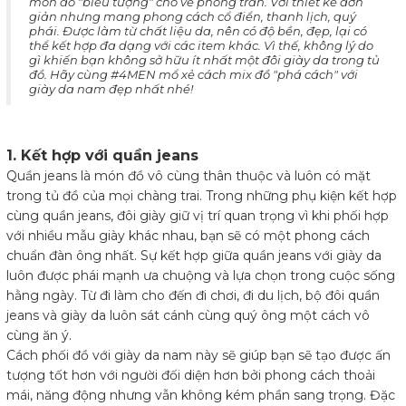
món đồ "biểu tượng" cho vẻ phong trần. Với thiết kế đơn
giản nhưng mang phong cách cổ điển, thanh lịch, quý
phái. Được làm từ chất liệu da, nên có độ bền, đẹp, lại có
thể kết hợp đa dạng với các item khác. Vì thế, không lý do
gì khiến bạn không sở hữu ít nhất một đôi giày da trong tủ
đồ. Hãy cùng #4MEN mổ xẻ cách mix đồ "phá cách" với
giày da nam đẹp nhất nhé!
1. Kết hợp với quần jeans
Quần jeans là món đồ vô cùng thân thuộc và luôn có mặt
trong tủ đồ của mọi chàng trai. Trong những phụ kiện kết hợp
cùng quần jeans, đôi giày giữ vị trí quan trọng vì khi phối hợp
với nhiều mẫu giày khác nhau, bạn sẽ có một phong cách
chuẩn đàn ông nhất. Sự kết hợp giữa quần jeans với giày da
luôn được phái mạnh ưa chuộng và lựa chọn trong cuộc sống
hằng ngày. Từ đi làm cho đến đi chơi, đi du lịch, bộ đôi quần
jeans và giày da luôn sát cánh cùng quý ông một cách vô
cùng ăn ý.
Cách phối đồ với giày da nam này sẽ giúp bạn sẽ tạo được ấn
tượng tốt hơn với người đối diện hơn bởi phong cách thoải
mái, năng động nhưng vẫn không kém phần sang trọng. Đặc