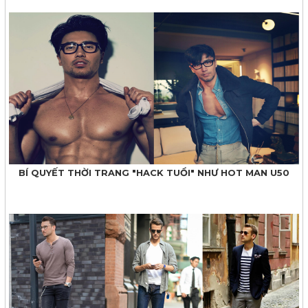
BÍ QUYẾT THỜI TRANG "HACK TUỔI" NHƯ HOT MAN U50