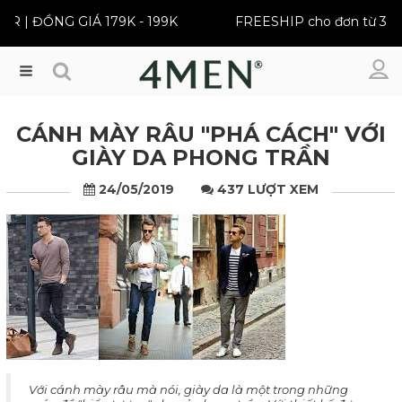
ỒNG GIÁ 179K - 199K
FREESHIP cho đơn từ 399K
Menu
CÁNH MÀY RÂU "PHÁ CÁCH" VỚI
GIÀY DA PHONG TRẦN
24/05/2019
437 LƯỢT XEM
Với cánh mày râu mà nói, giày da là một trong những