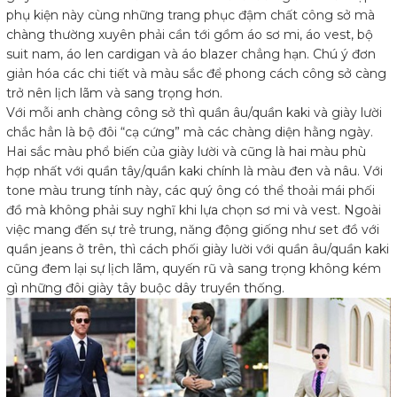
phụ kiện này cùng những trang phục đậm chất công sở mà
chàng thường xuyên phải cần tới gồm áo sơ mi, áo vest, bộ
suit nam, áo len cardigan và áo blazer chẳng hạn. Chú ý đơn
giản hóa các chi tiết và màu sắc để phong cách công sở càng
trở nên lịch lãm và sang trọng hơn.
Với mỗi anh chàng công sở thì quần âu/quần kaki và giày lười
chắc hẳn là bộ đôi “cạ cứng” mà các chàng diện hằng ngày.
Hai sắc màu phổ biến của giày lười và cũng là hai màu phù
hợp nhất với quần tây/quần kaki chính là màu đen và nâu. Với
tone màu trung tính này, các quý ông có thể thoải mái phối
đồ mà không phải suy nghĩ khi lựa chọn sơ mi và vest. Ngoài
việc mang đến sự trẻ trung, năng động giống như set đồ với
quần jeans ở trên, thì cách phối giày lười với quần âu/quần kaki
cũng đem lại sự lịch lãm, quyến rũ và sang trọng không kém
gì những đôi giày tây buộc dây truyền thống.