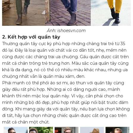
Ảnh: ishoesvn.com
2. Kết hợp với quần tây
Thường quần tây cực kỳ phù hợp những chàng trai trẻ từ 35
đổ lại. Đây là loại quần với chất vải co dãn tốt, nhẹ, mềm nên
cũng được các chàng trai ưa chuộng. Gấu quần được cắt trên
mắt cá chân trông trẻ trung hơn. Màu sắc của quần tây cũng
khá là đa dạng, nó có thể có nhiều màu khác nhau, nhưng ưa
chuộng nhất vẫn là quần màu xám, đen.
Phái mạnh có thể phối áo sơ mi, áo thun với quần tây cùng
giày đều rất phù hợp. Những ai có dáng người cao, mảnh
khảnh thì nên mặc loại quần này. Vì vậy, cần phải chọn cho
mình những bộ đồ đẹp, phù hợp nhất giúp nổi bật trước đám
đông. Khi mang giày da với quần tây, nếu bạn lựa chọn không
đi tất, hãy lựa chọn những chiếc quần được cắt ống cao trên
mắt cá chân một chút.