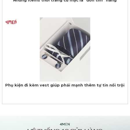
Những items thời trang cứ mặc là “đốn tim” nàng
Phụ kiện đi kèm vest giúp phái mạnh thêm tự tin nổi trội