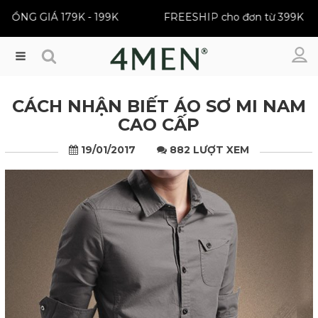
T SELLER | ĐỒNG GIÁ 179K - 199K
FREESHIP cho đơn
Menu
CÁCH NHẬN BIẾT ÁO SƠ MI NAM
CAO CẤP
19/01/2017
882 LƯỢT XEM