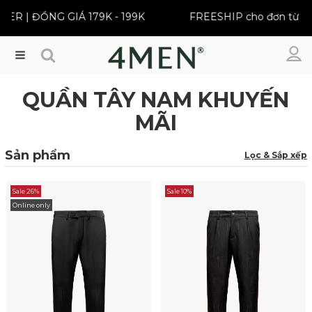
 ĐỒNG GIÁ 179K - 199K
FREESHIP cho đơn từ 399K
Menu
QUẦN TÂY NAM KHUYẾN
MÃI
Sản phẩm
Lọc & Sắp xếp
Sale 26%
Sale 10%
Online only