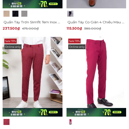
Quần Tây Trơn Slimfit Tem Inox QT054
Quần Tây Co Giãn 4 Chiều Màu Đỏ Mận QT110
237.500₫
475.000₫
115.500₫
385.000₫
Sale 70%
Sale 70%
Online only
Online only