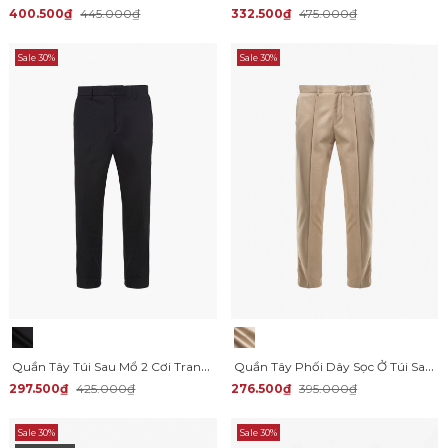
400.500₫
445.000₫
332.500₫
475.000₫
Sale 30%
Sale 30%
Quần Tây Túi Sau Mổ 2 Cơi Trang Trí Dây Sọc Form Slimfit QT064
Quần Tây Phối Dây Sọc Ở Túi Sau Form Slimfit QT066
297.500₫
425.000₫
276.500₫
395.000₫
Sale 30%
Sale 30%