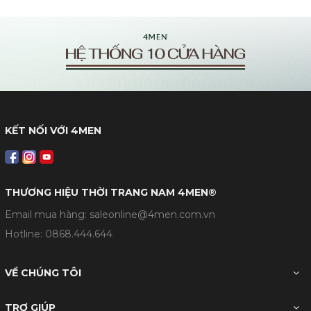
KẾT NỐI VỚI 4MEN
THƯƠNG HIỆU THỜI TRANG NAM 4MEN®
Email mua hàng: saleonline@4men.com.vn
Hotline:
0868.444.644
VỀ CHÚNG TÔI
TRỢ GIÚP