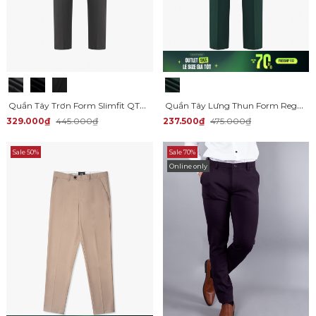
Quần Tây Trơn Form Slimfit QT058
Quần Tây Lưng Thun Form Regular QT060
329.000₫
445.000₫
237.500₫
475.000₫
Sale 50%
Sale 70%
Online only