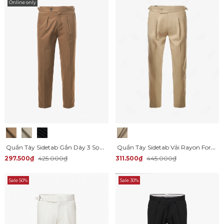
Online only
Quần Tây Sidetab Gắn Dây 3 Sọc Form Slimfit QT065
Quần Tây Sidetab Vải Rayon Form Slim-Cropped QT063
297.500₫
425.000₫
311.500₫
445.000₫
Sale 50%
Sale 30%