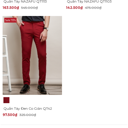
Quần Tây NAZAFU QT1113
Quần Tây NAZAFU QT1103
163.500₫
545.000₫
142.500₫
475.000₫
Sale 70%
Quần Tây Đen Co Giãn QT42
97.500₫
325.000₫