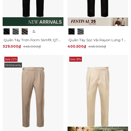
Quần Tây Trơn Form Slimfit QT071
Quần Tây Sọc Vải Rayon Lưng Thun Form Regular QT072
329.000₫
445.000₫
400.500₫
445.000₫
Sale 22%
Sale 30%
Online only