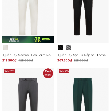
Quần Tây Sidetab 1 Bên Form Regular QT062
Quần Tây Sọc Túi Nắp Sau Form Slimfit QT061
212.500₫
425.000₫
367.500₫
525.000₫
Best
Sale 26%
Sale 50%
seller