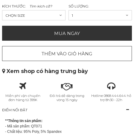
KÍCH THƯỚC:
Tìm kích cỡ?
SỐ LƯỢNG:
CHỌN SIZE
1
MUA NGAY
THÊM VÀO GIỎ HÀNG
Xem shop có hàng trưng bày
Miễn phí vận chuyển
Đổi trả dễ dàng trong
Hotline 0868.444.644 hỗ
đơn hàng từ 399K
vòng 15 ngày
trợ 8h30 - 22h
ĐIỂM NỔI BẬT
**Thông tin sản phẩm:
- Mã sản phẩm: QT071
- Chất liệu: 95% Poly, 5% Spandex