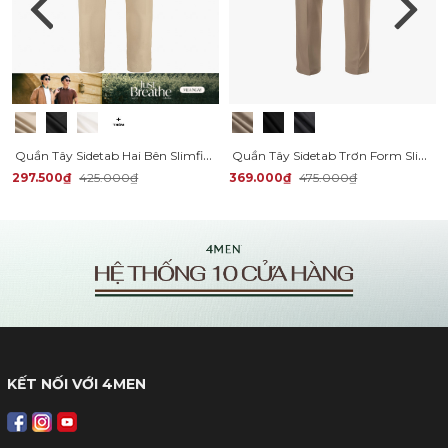
Quần Tây Sidetab Hai Bên Slimfit Trơn QT067
Quần Tây Sidetab Trơn Form Slimfit QT069
297.500₫
425.000₫
369.000₫
475.000₫
KẾT NỐI VỚI 4MEN