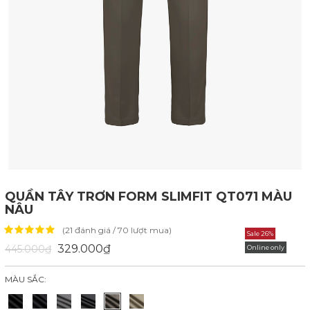
QUẦN TÂY TRƠN FORM SLIMFIT QT071 MÀU
NÂU
(21 đánh giá / 70 lượt mua)
Sale 26%
329.000₫
445.000₫
Online only
MÀU SẮC: