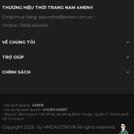
THƯƠNG HIỆU THỜI TRANG NAM 4MEN®
Email mua hàng: saleonline@4men.com.vn
Hotline:
0868.444.644
VỀ CHÚNG TÔI
TRỢ GIÚP
CHÍNH SÁCH
- Hộ kinh doanh:
4MEN
- Mã số hộ kinh doanh:
41G8046657
- Địa chỉ: 384 Huỳnh Tấn Phát, phường Bình Thuận, Quận 7, Thành phố
Hồ Chí Minh
Copyright 2026 · by
4MEN.COM.VN
All rights reserved