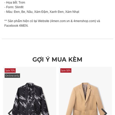
- Họa tiết: Trơn
- Form: Slimfit
- Màu: Đen, Be, Nâu, Xám Đậm, Xanh Đen, Xám Nhạt
** Sản phẩm hiện có tại Website (4men.com.vn & 4menshop.com) và
Facebook 4MEN.
GỢI Ý MUA KÈM
Sale 70%
Sale 50%
Online only