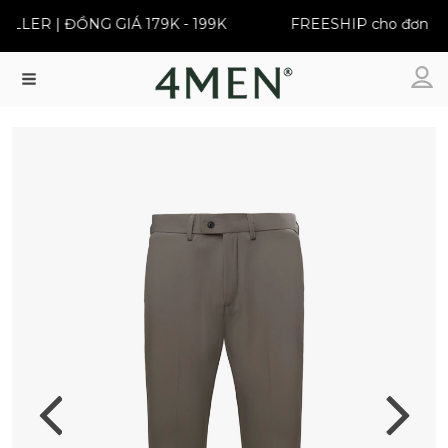
LER | ĐỒNG GIÁ 179K - 199K
FREESHIP cho đơn từ 3
Menu