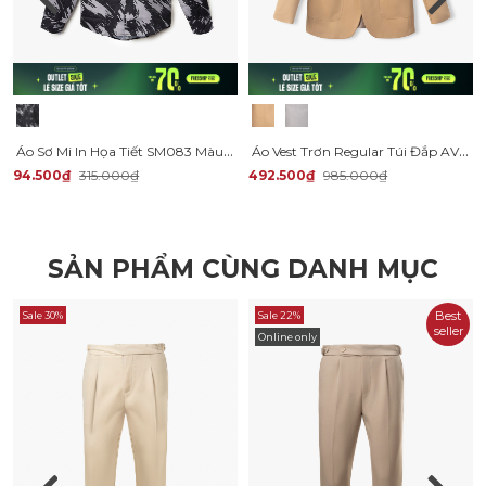
Áo Sơ Mi In Họa Tiết SM083 Màu Đen
Áo Vest Trơn Regular Túi Đắp AV037
94.500₫
315.000₫
492.500₫
985.000₫
SẢN PHẨM CÙNG DANH MỤC
Best
Sale 30%
Sale 22%
seller
Online only