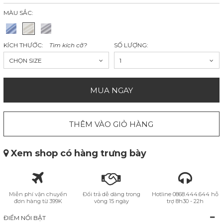
MÀU SẮC:
KÍCH THƯỚC:
Tìm kích cỡ?
SỐ LƯỢNG:
CHỌN SIZE
1
MUA NGAY
THÊM VÀO GIỎ HÀNG
Xem shop có hàng trưng bày
Miễn phí vận chuyển
Đổi trả dễ dàng trong
Hotline 0868.444.644 hỗ
đơn hàng từ 399K
vòng 15 ngày
trợ 8h30 - 22h
ĐIỂM NỔI BẬT