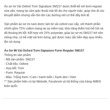
Áo sơ mi Vải Oxford Trơn Signature SM157 được thiết kế với form regular
vừa vặn, mang lại cảm giác thoải mái tối đa cho người mặc, giúp che đi các
khuyết điểm nhưng vẫn tôn lên các đường nét cơ thể đầy tinh tế.
Sản phẩm áo sơ mi nam được làm từ vải oxford cao cấp, với thành phần
chính gồm 75% cotton mang lại sự mềm mại, khả năng thấm hút mồ hôi và
độ thoáng khí tốt. Kết hợp với 25% polyester, giúp áo sơ mi SM157 trở nên
mỏng nhẹ, có bề mặt vải trơn bóng, giữ được màu sắc bền đẹp qua nhiều
lần sử dụng.
Áo Sơ Mi Vải Oxford Trơn Signature Form Regular SM157
Thông tin sản phẩm:
- Mã sản phẩm: SM157
- Chất liệu: Oxford
- Họa tiết: Trơn
- Form: Regular
- Màu: Trắng Kem / Cam / Xanh biển / Xanh đen / Xám
** Sản phẩm hiện có tại Website, Facebook và hệ thống cửa hàng 4MEN
toàn quốc.