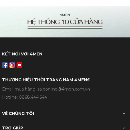
KẾT NỐI VỚI 4MEN
THƯƠNG HIỆU THỜI TRANG NAM 4MEN®
Email mua hàng: saleonline@4men.com.vn
Hotline:
0868.444.644
VỀ CHÚNG TÔI
TRỢ GIÚP