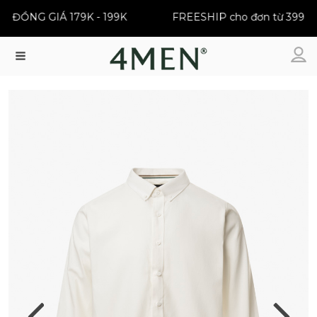
ĐỒNG GIÁ 179K - 199K
FREESHIP cho đơn từ 399K
Menu