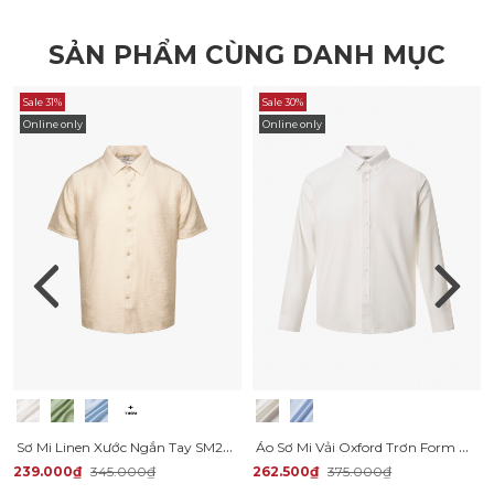
SẢN PHẨM CÙNG DANH MỤC
Sale 31%
Sale 30%
Online only
Online only
Sơ Mi Linen Xước Ngắn Tay SM203 Màu Be
Áo Sơ Mi Vải Oxford Trơn Form Regular SM158
239.000₫
345.000₫
262.500₫
375.000₫