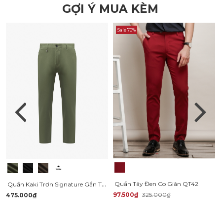
GỢI Ý MUA KÈM
Sale 70%
Quần Kaki Trơn Signature Gắn Tag Kim Loại Form Slimfit QK028
Quần Tây Đen Co Giãn QT42
97.500₫
325.000₫
475.000₫