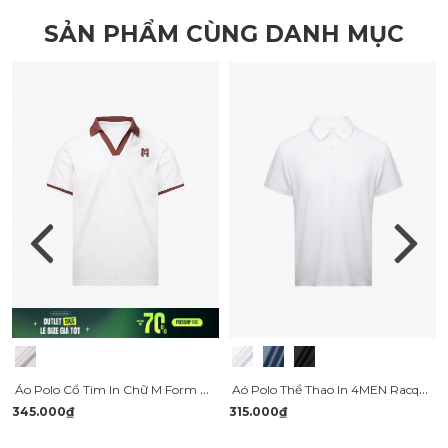
SẢN PHẨM CÙNG DANH MỤC
Áo Polo Cổ Tim In Chữ M Form Regular PO147
Aó Polo Thể Thao In 4MEN Racquet Club Form Regular Sport PO168
345.000₫
315.000₫