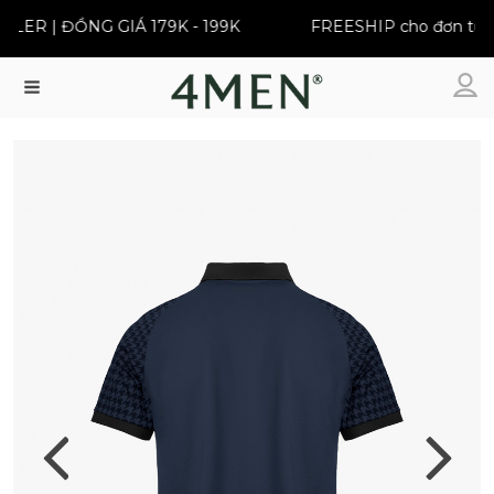
ER | ĐỒNG GIÁ 179K - 199K
FREESHIP cho đơn từ 39
Menu