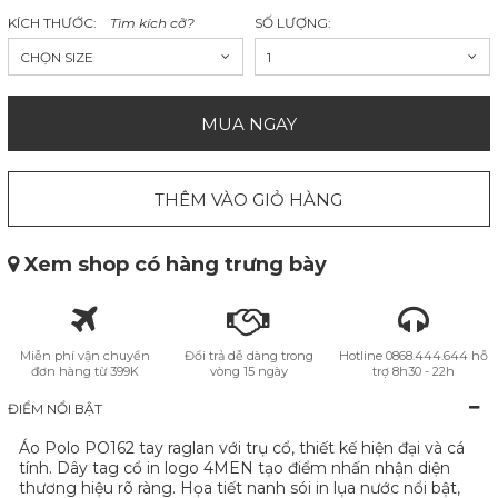
KÍCH THƯỚC:
Tìm kích cỡ?
SỐ LƯỢNG:
CHỌN SIZE
1
MUA NGAY
THÊM VÀO GIỎ HÀNG
Xem shop có hàng trưng bày
Miễn phí vận chuyển
Đổi trả dễ dàng trong
Hotline 0868.444.644 hỗ
đơn hàng từ 399K
vòng 15 ngày
trợ 8h30 - 22h
ĐIỂM NỔI BẬT
Áo Polo PO162 tay raglan với trụ cổ, thiết kế hiện đại và cá
tính. Dây tag cổ in logo 4MEN tạo điểm nhấn nhận diện
thương hiệu rõ ràng. Họa tiết nanh sói in lụa nước nổi bật,