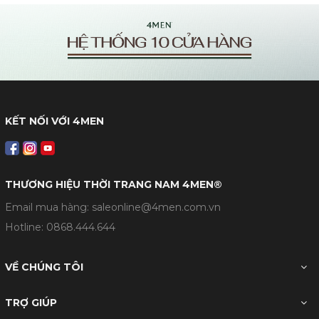
KẾT NỐI VỚI 4MEN
THƯƠNG HIỆU THỜI TRANG NAM 4MEN®
Email mua hàng: saleonline@4men.com.vn
Hotline:
0868.444.644
VỀ CHÚNG TÔI
TRỢ GIÚP