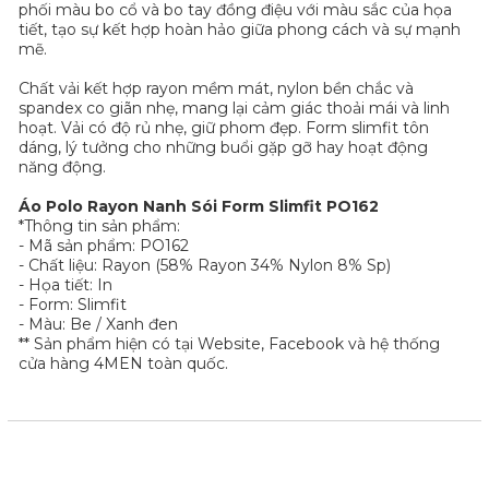
phối màu bo cổ và bo tay đồng điệu với màu sắc của họa
tiết, tạo sự kết hợp hoàn hảo giữa phong cách và sự mạnh
mẽ.
Chất vải kết hợp rayon mềm mát, nylon bền chắc và
spandex co giãn nhẹ, mang lại cảm giác thoải mái và linh
hoạt. Vải có độ rủ nhẹ, giữ phom đẹp. Form slimfit tôn
dáng, lý tưởng cho những buổi gặp gỡ hay hoạt động
năng động.
Áo Polo Rayon Nanh Sói Form Slimfit PO162
*​Thông tin sản phẩm:
- Mã sản phẩm: PO162
- Chất liệu: Rayon (58% Rayon 34% Nylon 8% Sp)
- Họa tiết: In
- Form: Slimfit
- Màu: Be / Xanh đen
** Sản phẩm hiện có tại Website, Facebook và hệ thống
cửa hàng 4MEN toàn quốc.