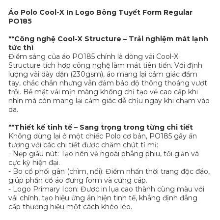
Áo Polo Cool-X In Logo Bông Tuyết Form Regular
PO185
**Công nghệ Cool-X Structure – Trải nghiệm mát lạnh
tức thì
Điểm sáng của áo PO185 chính là dòng vải Cool-X
Structure tích hợp công nghệ làm mát tiên tiến. Với định
lượng vải dày dặn (230gsm), áo mang lại cảm giác đầm
tay, chắc chắn nhưng vẫn đảm bảo độ thông thoáng vượt
trội. Bề mặt vải mịn màng không chỉ tạo vẻ cao cấp khi
nhìn mà còn mang lại cảm giác dễ chịu ngay khi chạm vào
da.
**Thiết kế tinh tế – Sang trọng trong từng chi tiết
Không dừng lại ở một chiếc Polo cơ bản, PO185 gây ấn
tượng với các chi tiết được chăm chút tỉ mỉ:
- Nẹp giấu nút: Tạo nên vẻ ngoài phẳng phiu, tối giản và
cực kỳ hiện đại.
- Bo cổ phối gân (chìm, nổi): Điểm nhấn thời trang độc đáo,
giúp phần cổ áo đứng form và cứng cáp.
- Logo Primary Icon: Được in lụa cao thành cùng màu với
vải chính, tạo hiệu ứng ẩn hiện tinh tế, khẳng định đẳng
cấp thương hiệu một cách khéo léo.