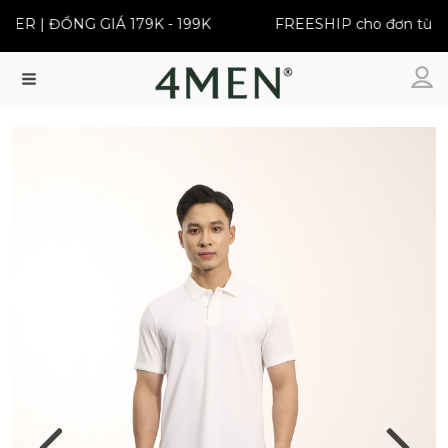
 | ĐỒNG GIÁ 179K - 199K
FREESHIP cho đơn từ 399K
Menu