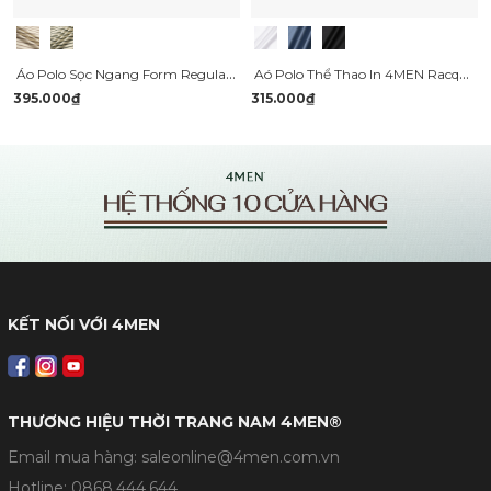
Áo Polo Sọc Ngang Form Regular PO191
Aó Polo Thể Thao In 4MEN Racquet Club Form Regular Sport PO168
395.000₫
315.000₫
KẾT NỐI VỚI 4MEN
THƯƠNG HIỆU THỜI TRANG NAM 4MEN®
Email mua hàng: saleonline@4men.com.vn
Hotline:
0868.444.644