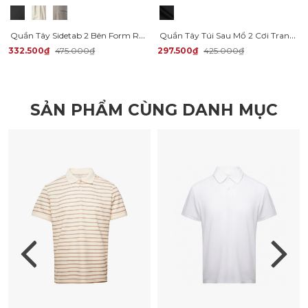
Quần Tây Sidetab 2 Bên Form Regular QT068
Quần Tây Túi Sau Mổ 2 Cơi Trang Trí Dây Sọc Form Slimfit QT064
332.500₫
475.000₫
297.500₫
425.000₫
SẢN PHẨM CÙNG DANH MỤC