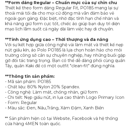
**Form dáng Regular – Chuẩn mực của sự chỉn chu
Thiết kế theo form dáng Regular Fit, PO185 mang lại sự
thoải mái tối đa cho mọi cử động mà vẫn đảm bảo vẻ
ngoài gọn gàng. Đặc biệt, nhờ đặc tính hạn chế nhăn và
khả năng giữ form cực tốt, chiếc áo giúp bạn duy trì diện
mạo lịch lãm suốt cả ngày dài làm việc hay di chuyển.
**Tính ứng dụng cao – Thời thượng và đa năng
Với sự kết hợp giữa công nghệ vải làm mát và thiết kế nẹp
nút giấu kín, áo Polo PO185 là lựa chọn hoàn hảo cho môi
trường công sở cần sự chuyên nghiệp, hay những buổi gặp
gỡ đối tác trang trọng. Bạn có thể dễ dàng phối cùng quần
Tây, quần Kaki để có một outfit "clean-fit" đúng nghĩa.
**Thông tin sản phẩm:
- Mã sản phẩm: PO185
- Chất liệu: 80% Nylon 20% Spandex.
- Công nghệ: Làm mát, chống nhăn, giữ form
- Chi tiết: Nẹp giấu nút, in lụa cao thành Logo Primary Icon
- Form: Regular
- Màu sắc: Đen, Nâu,Trắng, Xám Đậm, Xanh Biển
** Sản phẩm hiện có tại Website, Facebook và hệ thống
cửa hàng 4MEN toàn quốc.