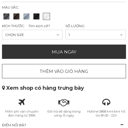
MÀU SẮC:
KÍCH THƯỚC:
Tìm kích cỡ?
SỐ LƯỢNG:
CHỌN SIZE
1
MUA NGAY
THÊM VÀO GIỎ HÀNG
Xem shop có hàng trưng bày
Miễn phí vận chuyển
Đổi trả dễ dàng trong
Hotline 0868.444.644 hỗ
đơn hàng từ 399K
vòng 15 ngày
trợ 8h30 - 22h
ĐIỂM NỔI BẬT