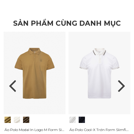
SẢN PHẨM CÙNG DANH MỤC
Áo Polo Modal In Logo M Form Slimfit PO157
Áo Polo Cool-X Trơn Form Slimfit PO166