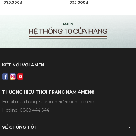
375.000₫
395.000₫
KẾT NỐI VỚI 4MEN
THƯƠNG HIỆU THỜI TRANG NAM 4MEN®
Email mua hàng: saleonline@4men.com.vn
Hotline:
0868.444.644
VỀ CHÚNG TÔI