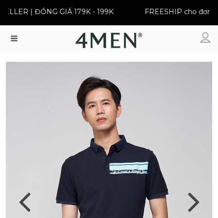
LER | ĐỒNG GIÁ 179K - 199K
FREESHIP cho đơn từ 3
Menu