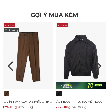
GỢI Ý MUA KÈM
Sale 70%
Sale 50%
Online only
Áo Khoác In Thêu Bọc Viền Logo Form Regular AK071
Quần Tây NAZAFU Slimfit QT1140
127.500₫
425.000₫
272.500₫
545.000₫