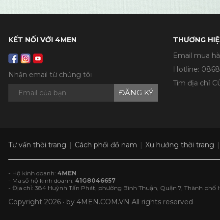
KẾT NỐI VỚI 4MEN
THƯƠNG HIỆ
Email mua hà
Hotline:
0868
Nhận email từ chúng tôi
Tìm địa chỉ 
ĐĂNG KÝ
Tư vấn thời trang
Cách phối đồ nam
Xu hướng thời trang
- Hộ kinh doanh:
4MEN
- Mã số hộ kinh doanh:
41G8046657
- Địa chỉ: 384 Huỳnh Tấn Phát, phường Bình Thuận, Quận 7, Thành phố 
Copyright 2026 · by
4MEN.COM.VN
All rights reserved