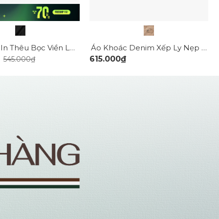
Áo Khoác In Thêu Bọc Viền Logo Form Regular AK071
Áo Khoác Denim Xếp Ly Nẹp Trụ Form Regular AK063
₫
615.000₫
545.000₫