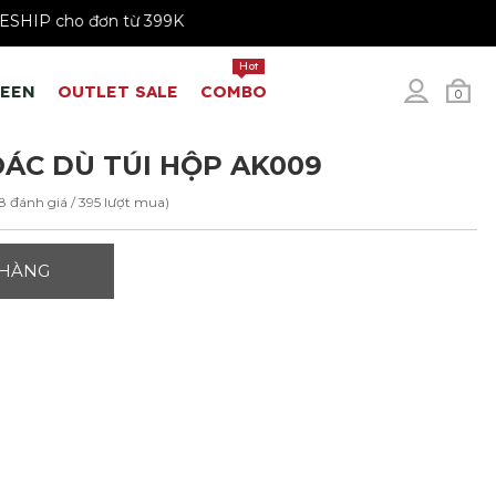
FREESHIP cho đơn từ 399K
Hot
REEN
OUTLET SALE
COMBO
0
ÁC DÙ TÚI HỘP AK009
18 đánh giá / 395 lượt mua)
 HÀNG