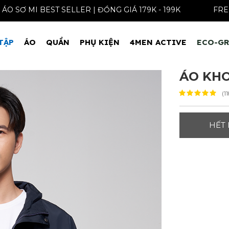
ÁO SƠ MI BEST SELLER | ĐỒNG GIÁ 179K - 199K
TẬP
ÁO
QUẦN
PHỤ KIỆN
4MEN ACTIVE
ECO-G
ÁO KHO
(1
HẾT