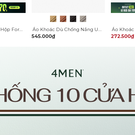
Áo Khoác Dù Ép Túi Hộp Form Regular AK065
Áo Khoác Dù Chống Nắng UV-PROX 1 Lớp Trơn Form Regular AK072
545.000₫
272.500