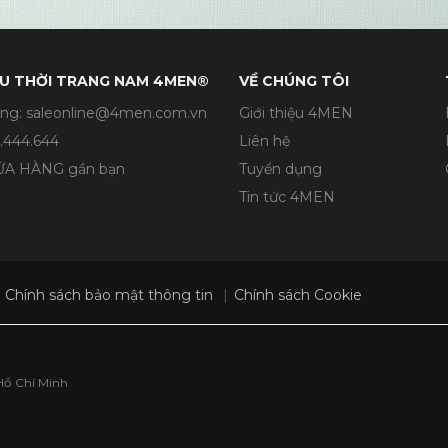
U THỜI TRANG NAM 4MEN®
VỀ CHÚNG TÔI
ng: saleonline@4men.com.vn
Giới thiệu 4MEN
.444.644
Liên hệ
CỬA HÀNG gần bạn
Tuyển dụng
Tin tức 4MEN
Chính sách bảo mật thông tin
Chính sách Cookie
Hồ Chí Minh