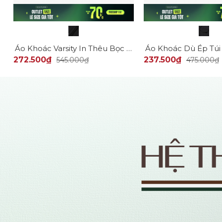
K064
Áo Khoác Varsity In Thêu Bọc Viền Logo Form Regular AK070
272.500₫
237.500₫
545.000₫
475.000₫