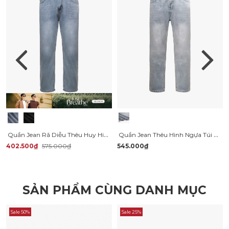
Quần Jean Rã Diễu Thêu Huy Hiệu 4MEN Form Regular QJ120
Quần Jean Thêu Hình Ngựa Túi Sau Form Straight QJ124
402.500₫
575.000₫
545.000₫
SẢN PHẨM CÙNG DANH MỤC
Sale 50%
Sale 25%