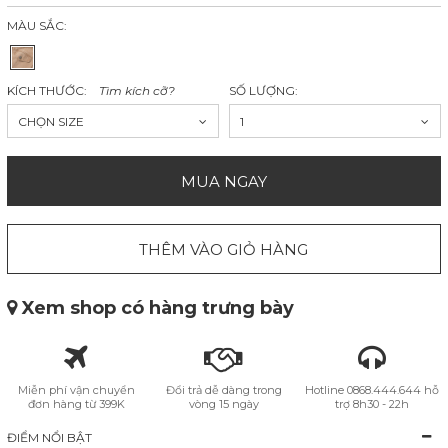
MÀU SẮC:
KÍCH THƯỚC:
Tìm kích cỡ?
SỐ LƯỢNG:
CHỌN SIZE
1
MUA NGAY
THÊM VÀO GIỎ HÀNG
Xem shop có hàng trưng bày
Miễn phí vận chuyển
Đổi trả dễ dàng trong
Hotline 0868.444.644 hỗ
đơn hàng từ 399K
vòng 15 ngày
trợ 8h30 - 22h
ĐIỂM NỔI BẬT