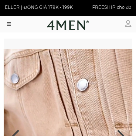
BEST SELLER | ĐỒNG GIÁ 179K - 199K
FREESHIP cho 
Menu