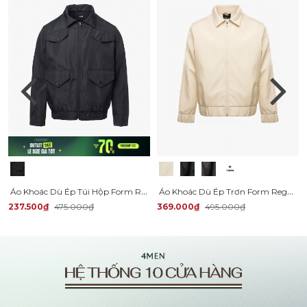
Áo Khoác Dù Ép Túi Hộp Form Regular AK065
Áo Khoác Dù Ép Trơn Form Regular AK078
237.500₫
475.000₫
369.000₫
495.000₫