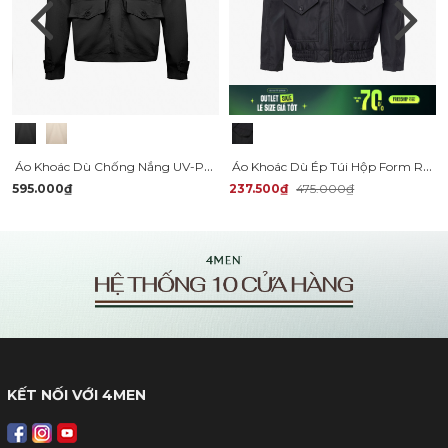
Áo Khoác Dù Chống Nắng UV-PROX Túi Hộp Form Regular AK073
Áo Khoác Dù Ép Túi Hộp Form Regular AK065
595.000₫
237.500₫
475.000₫
KẾT NỐI VỚI 4MEN