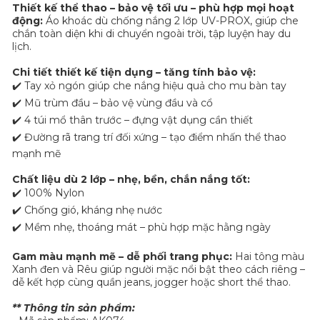
Thiết kế thể thao – bảo vệ tối ưu – phù hợp mọi hoạt
động:
Áo khoác dù chống nắng 2 lớp UV-PROX, giúp che
chắn toàn diện khi di chuyển ngoài trời, tập luyện hay du
lịch.
Chi tiết thiết kế tiện dụng – tăng tính bảo vệ:
✔️ Tay xỏ ngón giúp che nắng hiệu quả cho mu bàn tay
✔️ Mũ trùm đầu – bảo vệ vùng đầu và cổ
✔️ 4 túi mổ thân trước – đựng vật dụng cần thiết
✔️ Đường rã trang trí đối xứng – tạo điểm nhấn thể thao
mạnh mẽ
Chất liệu dù 2 lớp – nhẹ, bền, chắn nắng tốt:
✔️ 100% Nylon
✔️ Chống gió, kháng nhẹ nước
✔️ Mềm nhẹ, thoáng mát – phù hợp mặc hằng ngày
Gam màu mạnh mẽ – dễ phối trang phục:
Hai tông màu
Xanh đen và Rêu giúp người mặc nổi bật theo cách riêng –
dễ kết hợp cùng quần jeans, jogger hoặc short thể thao.
** Thông tin sản phẩm: