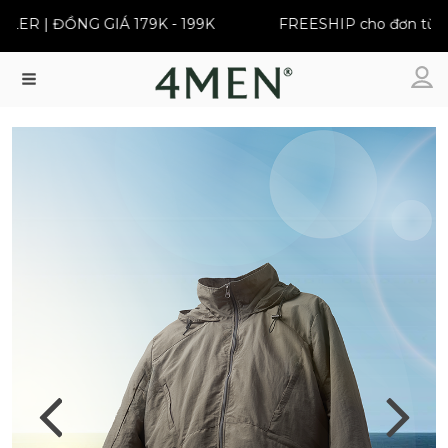
R | ĐỒNG GIÁ 179K - 199K
FREESHIP cho đơn từ 399
Menu