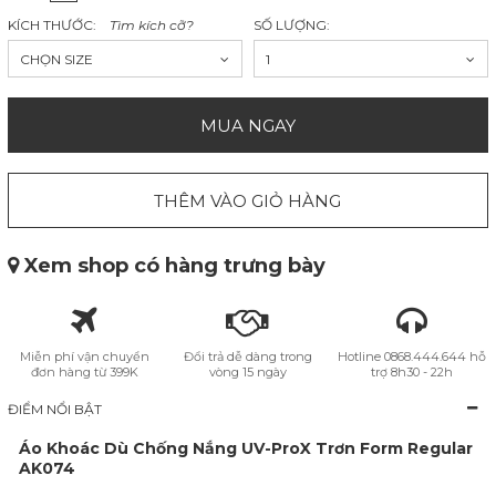
KÍCH THƯỚC:
Tìm kích cỡ?
SỐ LƯỢNG:
CHỌN SIZE
1
MUA NGAY
THÊM VÀO GIỎ HÀNG
Xem shop có hàng trưng bày
Miễn phí vận chuyển
Đổi trả dễ dàng trong
Hotline 0868.444.644 hỗ
đơn hàng từ 399K
vòng 15 ngày
trợ 8h30 - 22h
ĐIỂM NỔI BẬT
Áo Khoác Dù Chống Nắng UV-ProX Trơn Form Regular
AK074