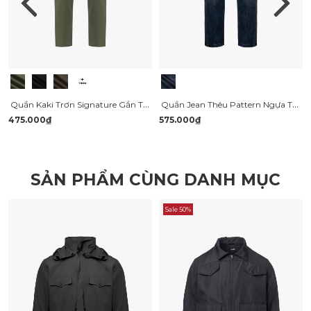
Quần Kaki Trơn Signature Gắn Tag Kim Loại Form Slimfit QK028
Quần Jean Thêu Pattern Ngựa Túi Sau Form Regular QJ123
475.000₫
575.000₫
SẢN PHẨM CÙNG DANH MỤC
Sale 50%