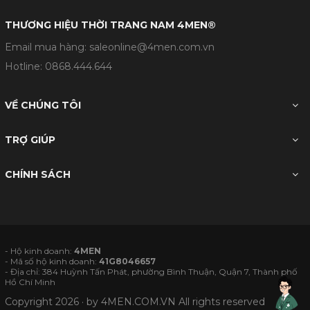
THƯƠNG HIỆU THỜI TRANG NAM 4MEN®
Email mua hàng: saleonline@4men.com.vn
Hotline:
0868.444.644
VỀ CHÚNG TÔI
TRỢ GIÚP
CHÍNH SÁCH
- Hộ kinh doanh:
4MEN
- Mã số hộ kinh doanh:
41G8046657
- Địa chỉ: 384 Huỳnh Tấn Phát, phường Bình Thuận, Quận 7, Thành phố
Hồ Chí Minh
Copyright 2026 · by
4MEN.COM.VN
All rights reserved