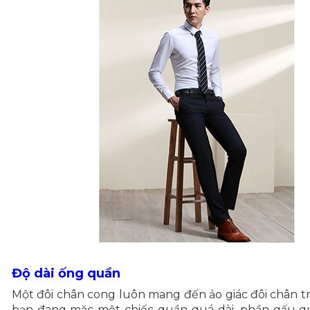
Độ dài ống quần
Một đôi chân cong luôn mang đến ảo giác đôi chân trê
bạn đang mặc một chiếc quần quá dài, phần gấu q