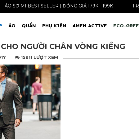
ÁO SƠ MI BEST SELLER | ĐỒNG GIÁ 179K -
P
ÁO
QUẦN
PHỤ KIỆN
4MEN ACTIVE
ECO-GRE
 CHO NGƯỜI CHÂN VÒNG KIỀNG
017
15911 LƯỢT XEM