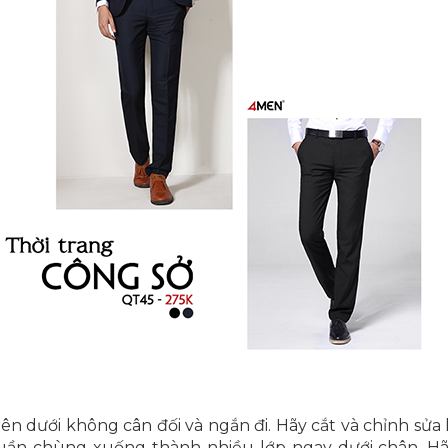
n dưới không cân đối và ngắn đi. Hãy cắt và chỉnh sửa 
uần chùng xuống thành nhiều lớp ngay dưới chân. H