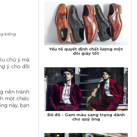
ng kiềng
Yếu tố quyết định chất lượng một
đôi giày tốt
iếu chú ý mà
g ý cho đôi
ng nên tránh
nh một chiếc
ống này, bạn
Đỏ đô - Gam màu sang trọng dành
cho quý ông