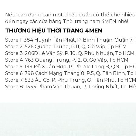
Nếu bạn đang cần một chiếc quần có thể che nhiều 
đến ngay các cửa hàng Thời trang nam 4MEN nhé!
THƯƠNG HIỆU THỜI TRANG 4MEN
Store 1: 384 Huỳnh Tấn Phát, P. Bình Thuận, Quận 7,
Store 2: 526 Quang Trung, P.11, Q. Gò Vấp, Tp.HCM
Store 3: 206D Lê Văn Sỹ, P. 10, Q. Phú Nhuận, Tp.HCM
Store 4: 763 Quang Trung, P.12, Q. Gò Vấp, Tp.HCM
Store 5: 199 Đỗ Xuân Hợp, P. Phước Long B, Q.9, Tp.H
Store 6: 798 Cách Mạng Tháng 8, P.5, Q. Tân Bình, T
Store 7: 533 Âu Cơ, P. Phú Trung, Q. Tân Phú, Tp.HC
Store 8: 1333 Phạm Văn Thuận, P. Thống Nhất, Tp. Bi