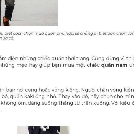
ếu biết cách chọn mua quần phù hợp, sẽ chẳng ai biết bạn chân vò
nữa cả.
ám diện những chiếc quần thời trang. Cũng đừng vì th
là những mẹo hay giúp bạn mua một chiếc
quần nam
ưn
ân bạn hơi cong hoặc vòng kiềng. Người chân vòng kiề
n bó, quần kaki ống nhỏ. Thay vào đó, hãy chọn cho mì
 không ôm, dáng suông thẳng từ trên xuống. Với kiểu 
.