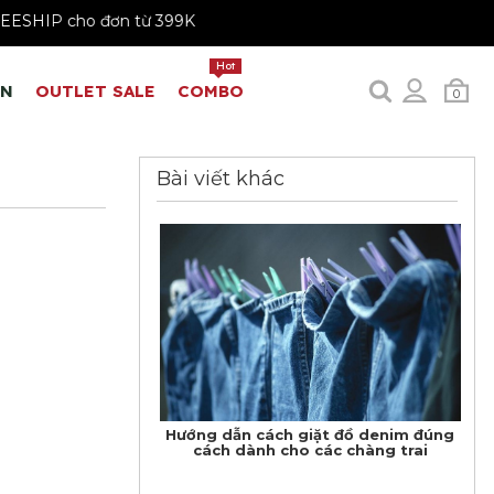
 199K
FREESHIP cho đơn từ 399K
Hot
EN
OUTLET SALE
COMBO
0
Bài viết khác
Hướng dẫn cách giặt đồ denim đúng
cách dành cho các chàng trai