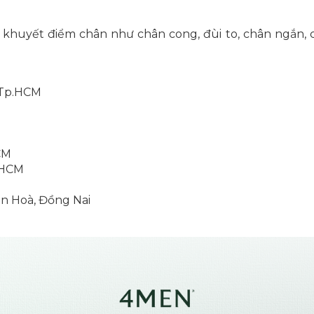
khuyết điểm chân như chân cong, đùi to, chân ngắn, 
 Tp.HCM
CM
p.HCM
M
ên Hoà, Đồng Nai