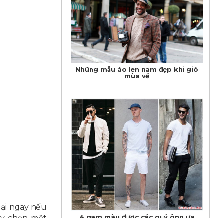
Những mẫu áo len nam đẹp khi gió
mùa về
lại ngay nếu
4 gam màu được các quý ông ưa
ãy chọn một