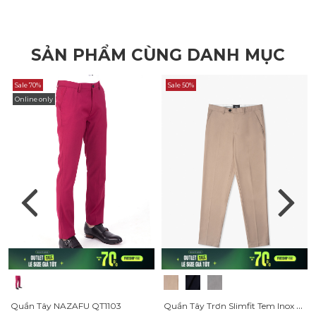
SẢN PHẨM CÙNG DANH MỤC
Sale 70%
Sale 50%
Online only
Quần Tây Trơn Slimfit Tem Inox QT054
Quần Tây NAZAFU QT1103