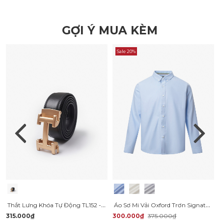
GỢI Ý MUA KÈM
Sale 20%
Thắt Lưng Khóa Tự Động TL152 - Pre Order
Áo Sơ Mi Vải Oxford Trơn Signature Form Regular SM157
315.000₫
300.000₫
375.000₫