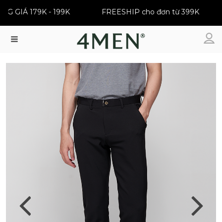
ĐỒNG GIÁ 179K - 199K
FREESHIP cho đơn từ 399K
Menu