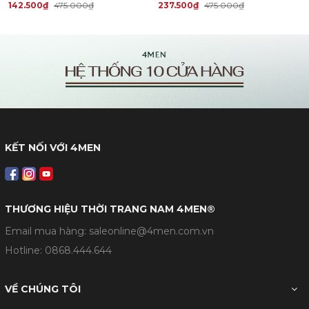
142.500₫
475.000₫
237.500₫
475.000₫
KẾT NỐI VỚI 4MEN
THƯƠNG HIỆU THỜI TRANG NAM 4MEN®
Email mua hàng: saleonline@4men.com.vn
Hotline:
0868.444.644
VỀ CHÚNG TÔI