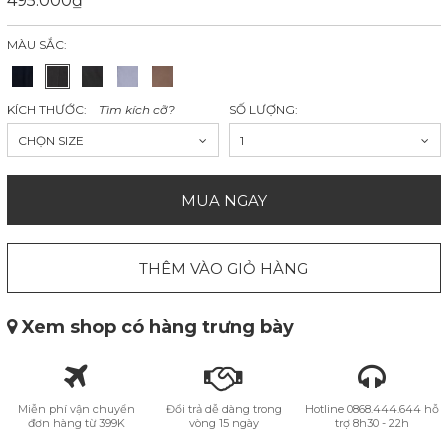
495.000₫
MÀU SẮC:
KÍCH THƯỚC:
Tìm kích cỡ?
SỐ LƯỢNG:
CHỌN SIZE
1
MUA NGAY
THÊM VÀO GIỎ HÀNG
Xem shop có hàng trưng bày
Miễn phí vận chuyển
Đổi trả dễ dàng trong
Hotline 0868.444.644 hỗ
đơn hàng từ 399K
vòng 15 ngày
trợ 8h30 - 22h