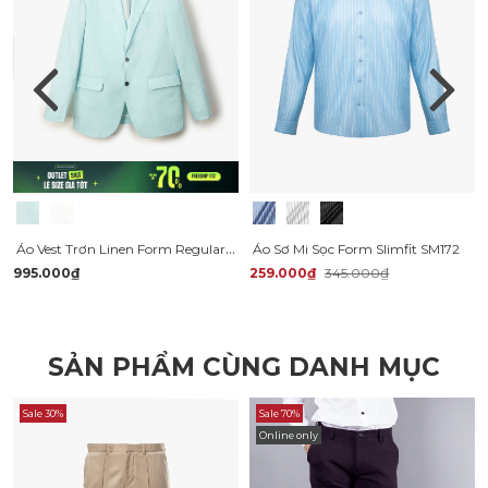
Áo Vest Trơn Linen Form Regular AV040
Áo Sơ Mi Sọc Form Slimfit SM172
995.000₫
259.000₫
345.000₫
SẢN PHẨM CÙNG DANH MỤC
Sale 30%
Sale 70%
Online only