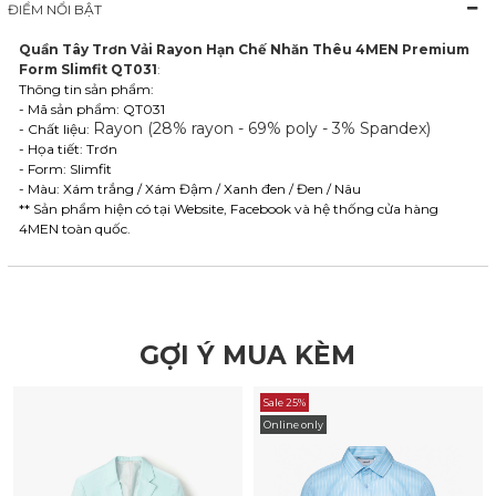
ĐIỂM NỔI BẬT
Quần Tây Trơn Vải Rayon Hạn Chế Nhăn Thêu 4MEN Premium
Form Slimfit QT031
:
Thông tin sản phẩm:
- Mã sản phẩm: QT031
Rayon (28% rayon - 69% poly - 3% Spandex)
- Chất liệu:
- Họa tiết: Trơn
- Form: Slimfit
- Màu: Xám trắng / Xám Đậm / Xanh đen / Đen / Nâu
** Sản phẩm hiện có tại Website, Facebook và hệ thống cửa hàng
4MEN toàn quốc.
GỢI Ý MUA KÈM
Sale 25%
Online only