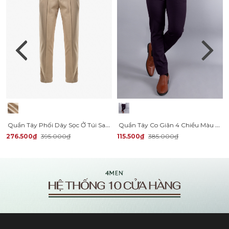
Quần Tây Phối Dây Sọc Ở Túi Sau Form Slimfit QT066
Quần Tây Co Giãn 4 Chiều Màu Đỏ Mận QT110
276.500₫
395.000₫
115.500₫
385.000₫