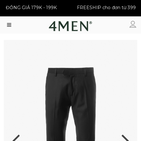
ĐỒNG GIÁ 179K - 199K
FREESHIP cho đơn từ 399K
Menu