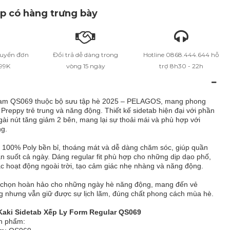
 có hàng trưng bày
huyển đơn
Đổi trả dễ dàng trong
Hotline 0868.444.644 hỗ
399K
vòng 15 ngày
trợ 8h30 - 22h
nam QS069 thuộc bộ sưu tập hè 2025 – PELAGOS, mang phong
 Preppy trẻ trung và năng động. Thiết kế sidetab hiện đại với phần
gài nút tăng giảm 2 bên, mang lại sự thoải mái và phù hợp với
ng.
i 100% Poly bền bỉ, thoáng mát và dễ dàng chăm sóc, giúp quần
n suốt cả ngày. Dáng regular fit phù hợp cho những dịp dạo phố,
ác hoạt động ngoài trời, tạo cảm giác nhẹ nhàng và năng động.
 chọn hoàn hảo cho những ngày hè năng động, mang đến vẻ
ng nhưng vẫn giữ được sự lịch lãm, đúng chất phong cách mùa hè.
Kaki Sidetab Xếp Ly Form Regular QS069
ản phẩm: