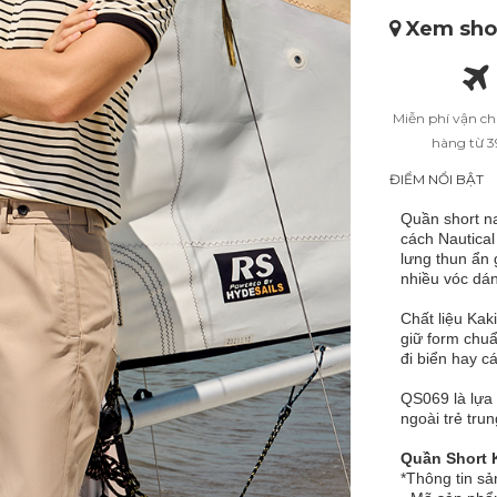
Xem shop
Miễn phí vận c
hàng từ 
ĐIỂM NỔI BẬT
Quần short 
cách Nautical
lưng thun ẩn 
nhiều vóc dá
Chất liệu Kak
giữ form chuẩ
đi biển hay c
QS069 là lựa
ngoài trẻ tru
Quần Short 
*Thông tin s