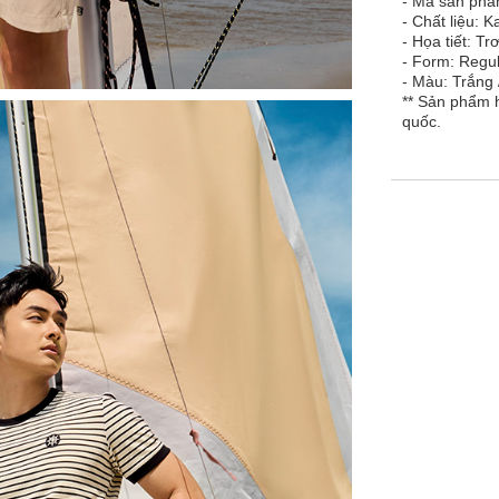
- Mã sản ph
- Chất liệu: K
- Họa tiết: Tr
- Form: Regu
- Màu: Trắng 
** Sản phẩm 
quốc.