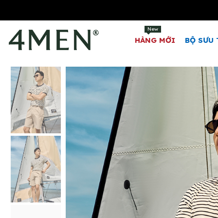
New
HÀNG MỚI
BỘ SƯU 