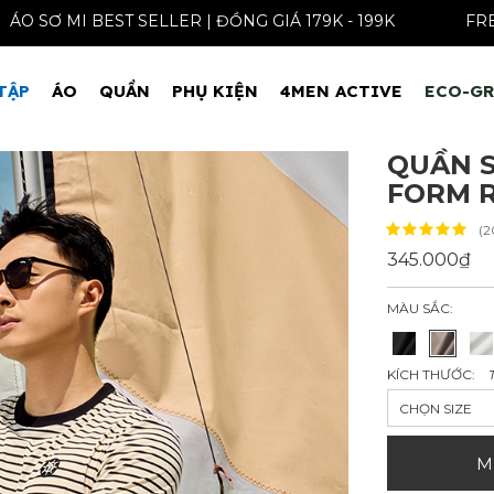
ÁO SƠ MI BEST SELLER | ĐỒNG GIÁ 179K - 19
TẬP
ÁO
QUẦN
PHỤ KIỆN
4MEN ACTIVE
ECO-G
QUẦN S
FORM R
(2
345.000₫
MÀU SẮC:
KÍCH THƯỚC:
CHỌN SIZE
M