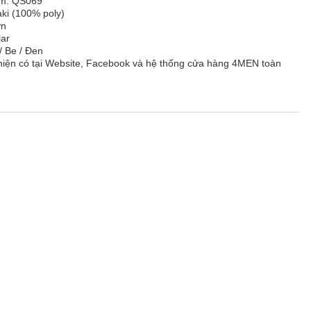
ẩm: QS069
aki (100% poly)
ơn
lar
/ Be / Đen
hiện có tại Website, Facebook và hệ thống cửa hàng 4MEN toàn