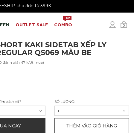
9K
FREESHIP cho đơn từ 399K
Hot
REEN
OUTLET SALE
COMBO
0
HORT KAKI SIDETAB XẾP LY
EGULAR QS069 MÀU BE
0 đánh giá / 67 lượt mua)
Tìm kích cỡ?
SỐ LƯỢNG:
1
UA NGAY
THÊM VÀO GIỎ HÀNG