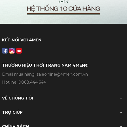
KẾT NỐI VỚI 4MEN
THƯƠNG HIỆU THỜI TRANG NAM 4MEN®
Email mua hàng: saleonline@4men.com.vn
Hotline:
0868.444.644
VỀ CHÚNG TÔI
TRỢ GIÚP
CHÍNH SÁCH