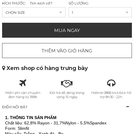
KÍCH THƯỚC:
Tìm kích cỡ?
SỐ LƯỢNG:
CHỌN SIZE
1
MUA NGAY
THÊM VÀO GIỎ HÀNG
Xem shop có hàng trưng bày
Miễn phí vận chuyển
Đổi trả dễ dàng trong
Hotline 0868.444.644 hỗ
đơn hàng từ 399K
vòng 15 ngày
trợ 8h30 - 22h
ĐIỂM NỔI BẬT
1. THÔNG TIN SẢN PHẨM
Chất liệu: 62,8% Rayon - 31,7%Nylon - 5,5%Spandex
Form: Slimfit
Màu sắc: Trắng - Xanh đá - Be