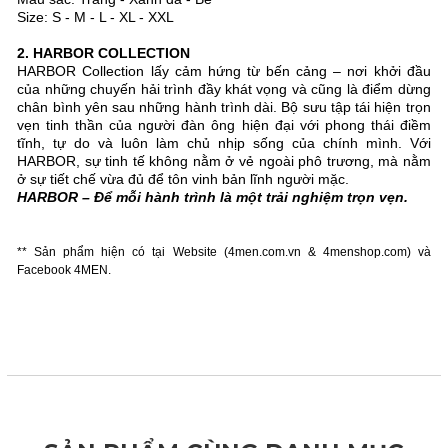
Size: S - M - L - XL - XXL
2. HARBOR COLLECTION
HARBOR Collection lấy cảm hứng từ bến cảng – nơi khởi đầu
của những chuyến hải trình đầy khát vọng và cũng là điểm dừng
chân bình yên sau những hành trình dài. Bộ sưu tập tái hiện trọn
vẹn tinh thần của người đàn ông hiện đại với phong thái điềm
tĩnh, tự do và luôn làm chủ nhịp sống của chính mình. Với
HARBOR, sự tinh tế không nằm ở vẻ ngoài phô trương, mà nằm
ở sự tiết chế vừa đủ để tôn vinh bản lĩnh người mặc.
HARBOR – Để mỗi hành trình là một trải nghiệm trọn vẹn.
** Sản phẩm hiện có tại Website (4men.com.vn & 4menshop.com) và
Facebook 4MEN.