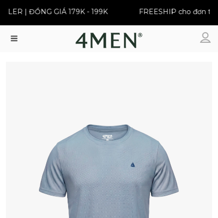
LER | ĐỒNG GIÁ 179K - 199K
FREESHIP cho đơn từ 3
Menu