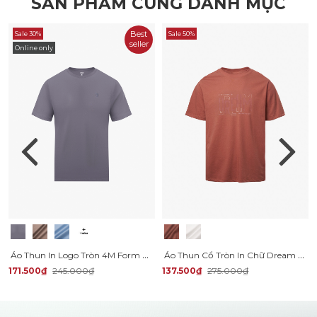
SẢN PHẨM CÙNG DANH MỤC
Best
Sale 30%
Sale 50%
seller
Online only
Áo Thun In Logo Tròn 4M Form Slimfit AT161
Áo Thun Cổ Tròn In Chữ Dream Form Regular AT163
171.500₫
245.000₫
137.500₫
275.000₫