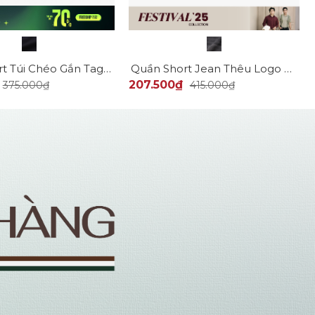
Quần Short Túi Chéo Gắn Tag Da 4MEN Form Regular QS053
Quần Short Jean Thêu Logo Tròn 4M Premium Form Straight QS075
207.500₫
375.000₫
415.000₫