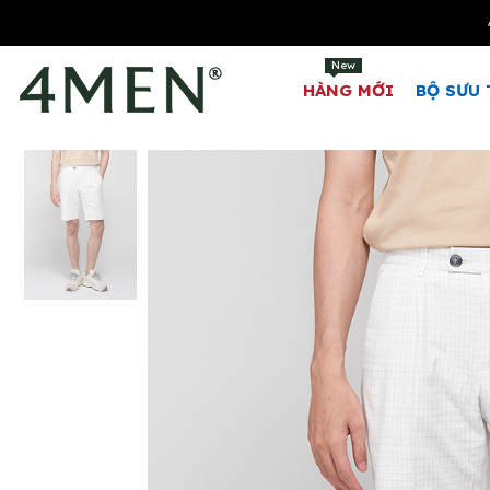
New
HÀNG MỚI
BỘ SƯU 