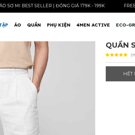
ÁO SƠ MI BEST SELLER | ĐỒNG GIÁ 179K - 199K
TẬP
ÁO
QUẦN
PHỤ KIỆN
4MEN ACTIVE
ECO-G
QUẦN S
(7
HẾT