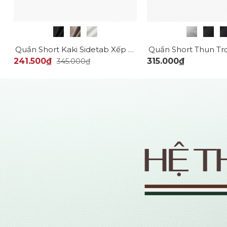
Quần Short Kaki Sidetab Xếp Ly Form Regular QS069
241.500₫
315.000₫
345.000₫