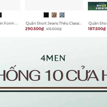
Quần Short Thun Trơn Form Regular QS072
Quần Short Jeans Thêu Classic Preppy Form Straight QS061
290.500₫
187.500₫
415.000₫