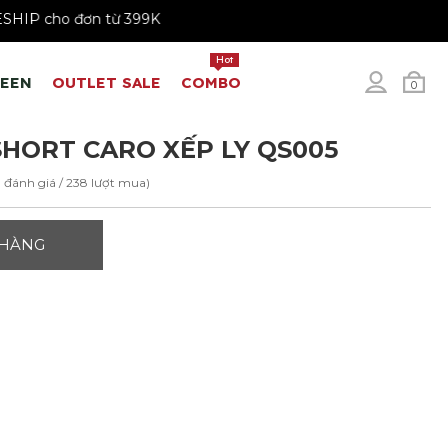
FREESHIP cho đơn từ 399K
Hot
REEN
OUTLET SALE
COMBO
0
HORT CARO XẾP LY QS005
1 đánh giá / 238 lượt mua)
 HÀNG