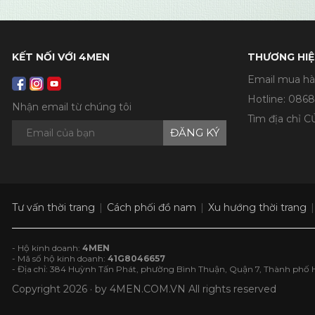
KẾT NỐI VỚI 4MEN
THƯƠNG HIỆ
Email mua hà
Hotline:
0868
Nhận email từ chúng tôi
Tìm địa chỉ 
ĐĂNG KÝ
Tư vấn thời trang
Cách phối đồ nam
Xu hướng thời trang
- Hộ kinh doanh:
4MEN
- Mã số hộ kinh doanh:
41G8046657
- Địa chỉ: 384 Huỳnh Tấn Phát, phường Bình Thuận, Quận 7, Thành phố 
Copyright 2026 · by
4MEN.COM.VN
All rights reserved