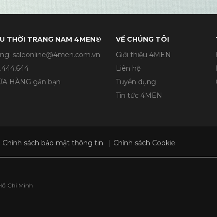
U THỜI TRANG NAM 4MEN®
VỀ CHÚNG TÔI
ng: saleonline@4men.com.vn
Giới thiệu 4MEN
.444.644
Liên hệ
CỬA HÀNG gần bạn
Tuyển dụng
Tin tức 4MEN
Chính sách bảo mật thông tin
Chính sách Cookie
Hồ Chí Minh